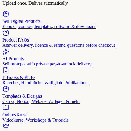
Upload once. Deliver automatically.
Sell Digital Products
Ebooks, courses, templates, software & downloads
Product FAQs
Answer delivery, licence & refund questions before checkout
AI Prompts
Sell prompts with private pay-to-unlock delivery
E-Books & PDFs
Ratgeber, Handbücher & digitale Publikationen
Templates & Designs
Canva, Notion, Website-Vorlagen & mehr
Online-Kurse
Videokurse, Workshops & Tutorials