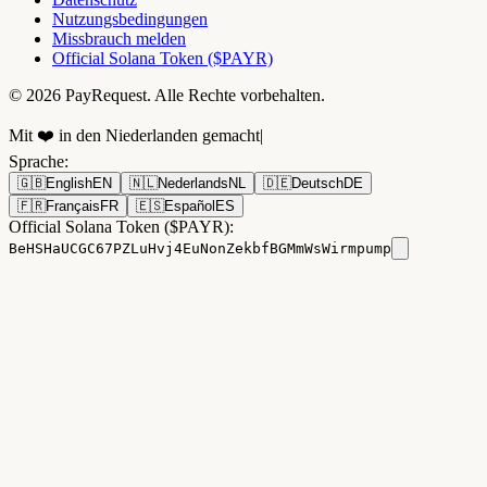
Nutzungsbedingungen
Missbrauch melden
Official Solana Token ($PAYR)
© 2026 PayRequest. Alle Rechte vorbehalten.
Mit ❤️ in den Niederlanden gemacht
|
Sprache
:
🇬🇧
English
EN
🇳🇱
Nederlands
NL
🇩🇪
Deutsch
DE
🇫🇷
Français
FR
🇪🇸
Español
ES
Official Solana Token ($PAYR):
BeHSHaUCGC67PZLuHvj4EuNonZekbfBGMmWsWirmpump