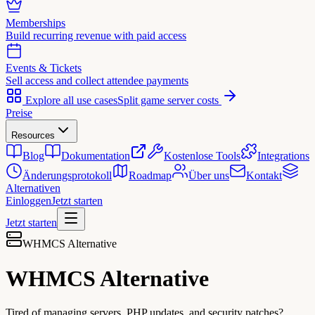
Memberships
Build recurring revenue with paid access
Events & Tickets
Sell access and collect attendee payments
Explore all use cases
Split game server costs
Preise
Resources
Blog
Dokumentation
Kostenlose Tools
Integrations
Änderungsprotokoll
Roadmap
Über uns
Kontakt
Alternativen
Einloggen
Jetzt starten
Jetzt starten
WHMCS Alternative
WHMCS
Alternative
Tired of managing servers, PHP updates, and security patches?