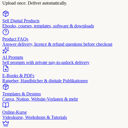
Upload once. Deliver automatically.
Sell Digital Products
Ebooks, courses, templates, software & downloads
Product FAQs
Answer delivery, licence & refund questions before checkout
AI Prompts
Sell prompts with private pay-to-unlock delivery
E-Books & PDFs
Ratgeber, Handbücher & digitale Publikationen
Templates & Designs
Canva, Notion, Website-Vorlagen & mehr
Online-Kurse
Videokurse, Workshops & Tutorials