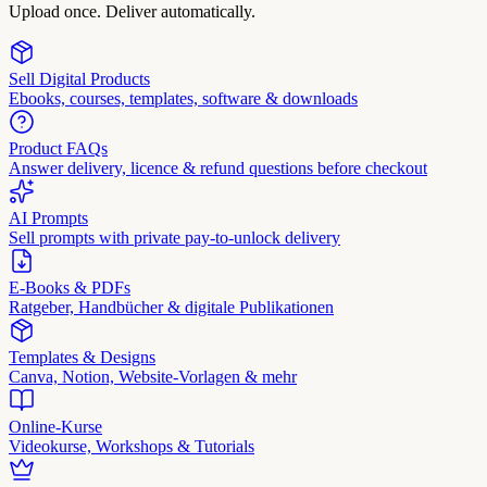
Upload once. Deliver automatically.
Sell Digital Products
Ebooks, courses, templates, software & downloads
Product FAQs
Answer delivery, licence & refund questions before checkout
AI Prompts
Sell prompts with private pay-to-unlock delivery
E-Books & PDFs
Ratgeber, Handbücher & digitale Publikationen
Templates & Designs
Canva, Notion, Website-Vorlagen & mehr
Online-Kurse
Videokurse, Workshops & Tutorials