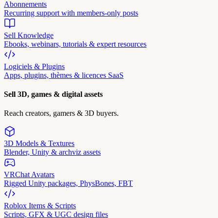
Abonnements
Recurring support with members-only posts
Sell Knowledge
Ebooks, webinars, tutorials & expert resources
Logiciels & Plugins
Apps, plugins, thèmes & licences SaaS
Sell 3D, games & digital assets
Reach creators, gamers & 3D buyers.
3D Models & Textures
Blender, Unity & archviz assets
VRChat Avatars
Rigged Unity packages, PhysBones, FBT
Roblox Items & Scripts
Scripts, GFX & UGC design files