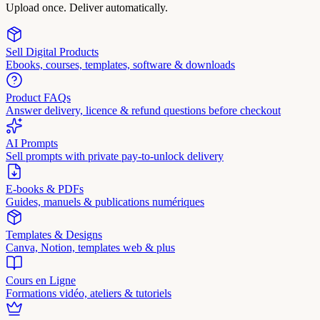
Upload once. Deliver automatically.
Sell Digital Products
Ebooks, courses, templates, software & downloads
Product FAQs
Answer delivery, licence & refund questions before checkout
AI Prompts
Sell prompts with private pay-to-unlock delivery
E-books & PDFs
Guides, manuels & publications numériques
Templates & Designs
Canva, Notion, templates web & plus
Cours en Ligne
Formations vidéo, ateliers & tutoriels