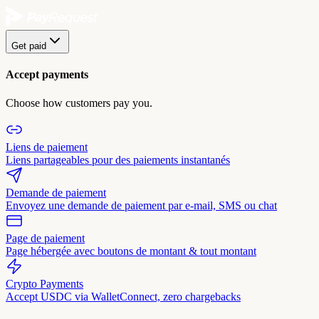
Get paid
Accept payments
Choose how customers pay you.
Liens de paiement
Liens partageables pour des paiements instantanés
Demande de paiement
Envoyez une demande de paiement par e-mail, SMS ou chat
Page de paiement
Page hébergée avec boutons de montant & tout montant
Crypto Payments
Accept USDC via WalletConnect, zero chargebacks