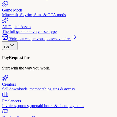
Game Mods
Minecraft, Skyrim, Sims & GTA mods
All Digital Assets
The full guide to every asset type
Voir tout ce que vous pouvez vendre
For
PayRequest for
Start with the way you work.
Creators
Sell downloads, memberships, tips & access
Freelancers
Invoices, quotes, prepaid hours & client payments