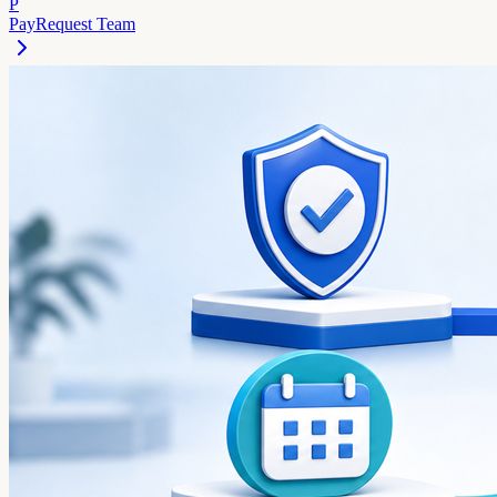
P
PayRequest Team