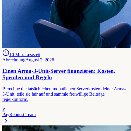
10
Min. Lesezeit
Abrechnung
August 2, 2026
Einen Arma-3-Unit-Server finanzieren: Kosten,
Spenden und Regeln
Berechne die tatsächlichen monatlichen Serverkosten deiner Arma-
3-Unit, teile sie fair auf und sammle freiwillige Beiträge
regelkonform.
P
PayRequest Team