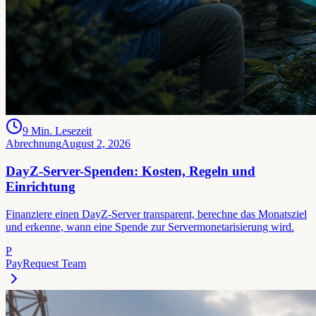
9
Min. Lesezeit
Abrechnung
August 2, 2026
DayZ-Server-Spenden: Kosten, Regeln und
Einrichtung
Finanziere einen DayZ-Server transparent, berechne das Monatsziel
und erkenne, wann eine Spende zur Servermonetarisierung wird.
P
PayRequest Team