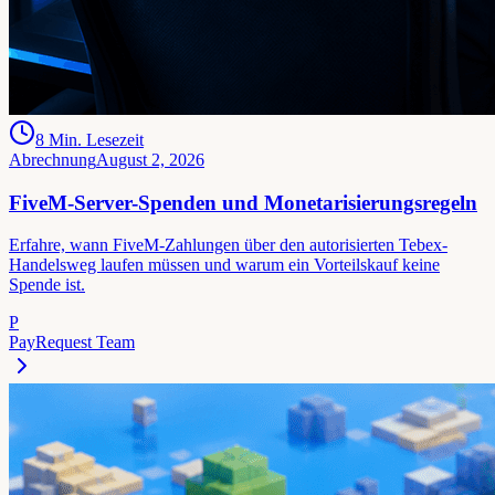
8
Min. Lesezeit
Abrechnung
August 2, 2026
FiveM-Server-Spenden und Monetarisierungsregeln
Erfahre, wann FiveM-Zahlungen über den autorisierten Tebex-
Handelsweg laufen müssen und warum ein Vorteilskauf keine
Spende ist.
P
PayRequest Team