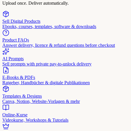
Upload once. Deliver automatically.
Sell Digital Products
Ebooks, courses, templates, software & downloads
Product FAQs
Answer delivery, licence & refund questions before checkout
AI Prompts
Sell prompts with private pay-to-unlock delivery
E-Books & PDFs
Ratgeber, Handbücher & digitale Publikationen
Templates & Designs
Canva, Notion, Website-Vorlagen & mehr
Online-Kurse
Videokurse, Workshops & Tutorials