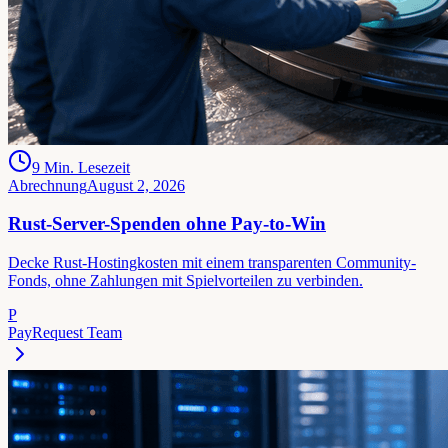
9
Min. Lesezeit
Abrechnung
August 2, 2026
Rust-Server-Spenden ohne Pay-to-Win
Decke Rust-Hostingkosten mit einem transparenten Community-
Fonds, ohne Zahlungen mit Spielvorteilen zu verbinden.
P
PayRequest Team