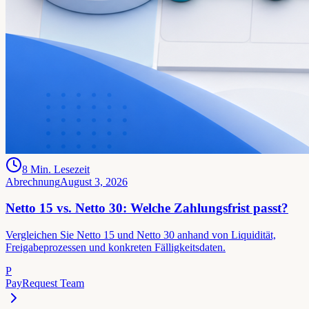
8
Min. Lesezeit
Abrechnung
August 3, 2026
Netto 15 vs. Netto 30: Welche Zahlungsfrist passt?
Vergleichen Sie Netto 15 und Netto 30 anhand von Liquidität,
Freigabeprozessen und konkreten Fälligkeitsdaten.
P
PayRequest Team