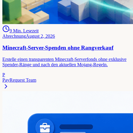
9
Min. Lesezeit
Abrechnung
August 2, 2026
Minecraft-Server-Spenden ohne Rangverkauf
Erstelle einen transparenten Minecraft-Serverfonds ohne exklusive
Spender-Ränge und nach den aktuellen Mojang-Regeln.
P
PayRequest Team