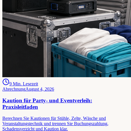
9
Min. Lesezeit
Abrechnung
August 4, 2026
Kaution für Party- und Eventverleih:
Praxisleitfaden
Berechnen Sie Kautionen für Stühle, Zelte, Wäsche und
Veranstaltungstechnik und trennen Sie Buchungszahlung,
Schadensverzicht und Kaution klar.