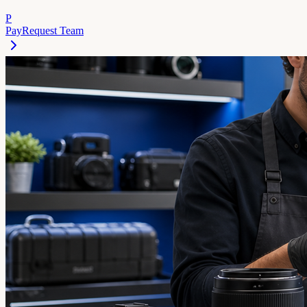
P
PayRequest Team