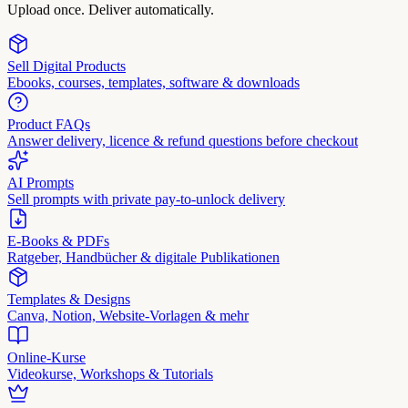
Upload once. Deliver automatically.
Sell Digital Products
Ebooks, courses, templates, software & downloads
Product FAQs
Answer delivery, licence & refund questions before checkout
AI Prompts
Sell prompts with private pay-to-unlock delivery
E-Books & PDFs
Ratgeber, Handbücher & digitale Publikationen
Templates & Designs
Canva, Notion, Website-Vorlagen & mehr
Online-Kurse
Videokurse, Workshops & Tutorials