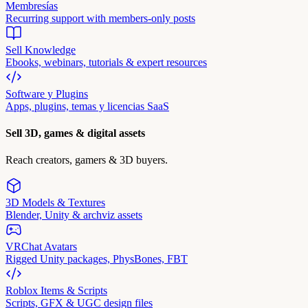
Membresías
Recurring support with members-only posts
Sell Knowledge
Ebooks, webinars, tutorials & expert resources
Software y Plugins
Apps, plugins, temas y licencias SaaS
Sell 3D, games & digital assets
Reach creators, gamers & 3D buyers.
3D Models & Textures
Blender, Unity & archviz assets
VRChat Avatars
Rigged Unity packages, PhysBones, FBT
Roblox Items & Scripts
Scripts, GFX & UGC design files