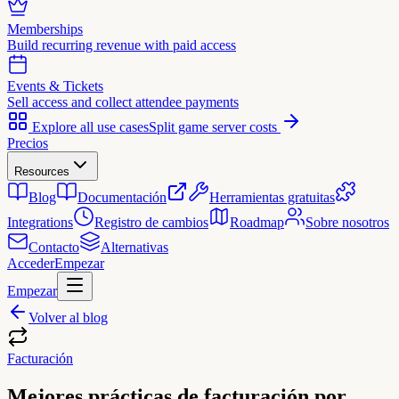
Memberships
Build recurring revenue with paid access
Events & Tickets
Sell access and collect attendee payments
Explore all use cases
Split game server costs
Precios
Resources
Blog
Documentación
Herramientas gratuitas
Integrations
Registro de cambios
Roadmap
Sobre nosotros
Contacto
Alternativas
Acceder
Empezar
Empezar
Volver al blog
Facturación
Mejores prácticas de facturación por