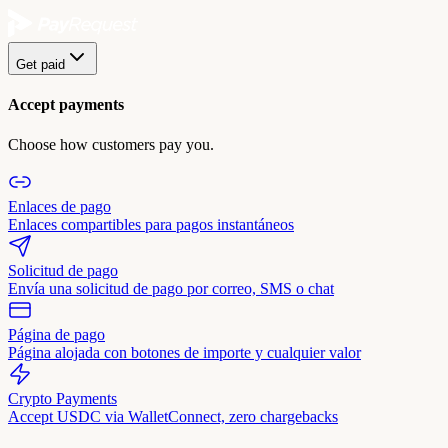
Get paid
Accept payments
Choose how customers pay you.
Enlaces de pago
Enlaces compartibles para pagos instantáneos
Solicitud de pago
Envía una solicitud de pago por correo, SMS o chat
Página de pago
Página alojada con botones de importe y cualquier valor
Crypto Payments
Accept USDC via WalletConnect, zero chargebacks