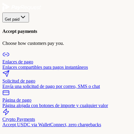
Get paid
Accept payments
Choose how customers pay you.
Enlaces de pago
Enlaces compartibles para pagos instantáneos
Solicitud de pago
Envía una solicitud de pago por correo, SMS o chat
Página de pago
Página alojada con botones de importe y cualquier valor
Crypto Payments
Accept USDC via WalletConnect, zero chargebacks