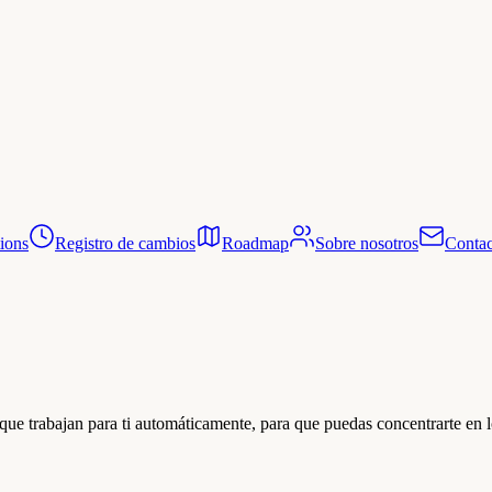
tions
Registro de cambios
Roadmap
Sobre nosotros
Contac
ue trabajan para ti automáticamente, para que puedas concentrarte en l