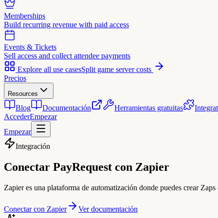
Memberships
Build recurring revenue with paid access
Events & Tickets
Sell access and collect attendee payments
Explore all use cases
Split game server costs
Precios
Resources
Blog
Documentación
Herramientas gratuitas
Integra
Acceder
Empezar
Empezar
Integración
Conectar PayRequest con
Zapier
Zapier es una plataforma de automatización donde puedes crear Zaps q
Conectar con Zapier
Ver documentación