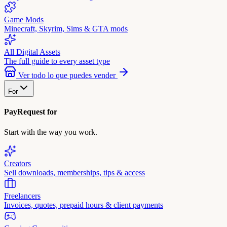
Game Mods
Minecraft, Skyrim, Sims & GTA mods
All Digital Assets
The full guide to every asset type
Ver todo lo que puedes vender
For
PayRequest for
Start with the way you work.
Creators
Sell downloads, memberships, tips & access
Freelancers
Invoices, quotes, prepaid hours & client payments