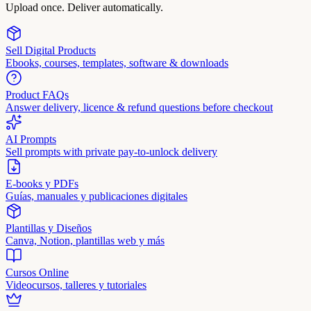
Upload once. Deliver automatically.
Sell Digital Products
Ebooks, courses, templates, software & downloads
Product FAQs
Answer delivery, licence & refund questions before checkout
AI Prompts
Sell prompts with private pay-to-unlock delivery
E-books y PDFs
Guías, manuales y publicaciones digitales
Plantillas y Diseños
Canva, Notion, plantillas web y más
Cursos Online
Videocursos, talleres y tutoriales