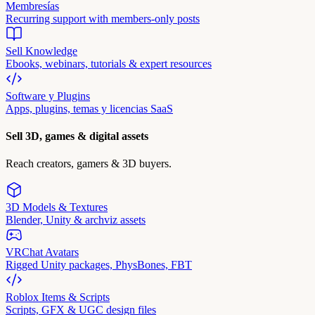
Membresías
Recurring support with members-only posts
Sell Knowledge
Ebooks, webinars, tutorials & expert resources
Software y Plugins
Apps, plugins, temas y licencias SaaS
Sell 3D, games & digital assets
Reach creators, gamers & 3D buyers.
3D Models & Textures
Blender, Unity & archviz assets
VRChat Avatars
Rigged Unity packages, PhysBones, FBT
Roblox Items & Scripts
Scripts, GFX & UGC design files