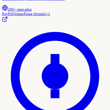
200+ mercados
PayPal
Venmo
Pagar después
+
1