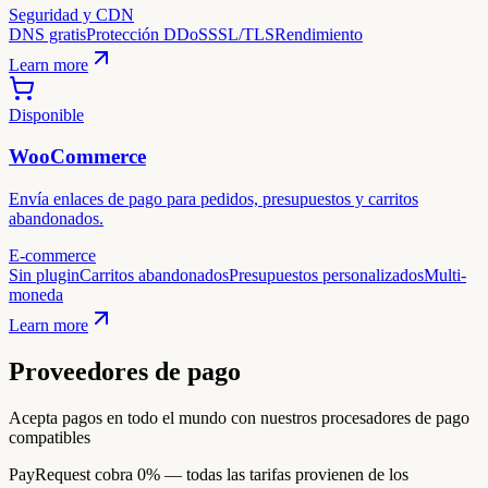
Seguridad y CDN
DNS gratis
Protección DDoS
SSL/TLS
Rendimiento
Learn more
Disponible
WooCommerce
Envía enlaces de pago para pedidos, presupuestos y carritos
abandonados.
E-commerce
Sin plugin
Carritos abandonados
Presupuestos personalizados
Multi-
moneda
Learn more
Proveedores de pago
Acepta pagos en todo el mundo con nuestros procesadores de pago
compatibles
PayRequest cobra 0% — todas las tarifas provienen de los