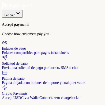
Get paid
Accept payments
Choose how customers pay you.
Enlaces de pago
Enlaces compartibles para pagos instantáneos
Solicitud de pago
Envía una solicitud de pago por correo, SMS o chat
Página de pago
Página alojada con botones de importe y cualquier valor
Crypto Payments
Accept USDC via WalletConnect, zero chargebacks