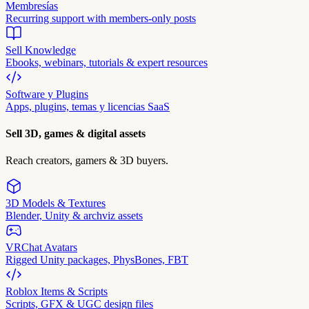
Membresías
Recurring support with members-only posts
Sell Knowledge
Ebooks, webinars, tutorials & expert resources
Software y Plugins
Apps, plugins, temas y licencias SaaS
Sell 3D, games & digital assets
Reach creators, gamers & 3D buyers.
3D Models & Textures
Blender, Unity & archviz assets
VRChat Avatars
Rigged Unity packages, PhysBones, FBT
Roblox Items & Scripts
Scripts, GFX & UGC design files