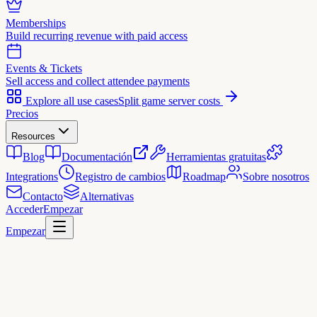
Memberships
Build recurring revenue with paid access
Events & Tickets
Sell access and collect attendee payments
Explore all use cases
Split game server costs
Precios
Resources
Blog
Documentación
Herramientas gratuitas
Integrations
Registro de cambios
Roadmap
Sobre nosotros
Contacto
Alternativas
Acceder
Empezar
Empezar