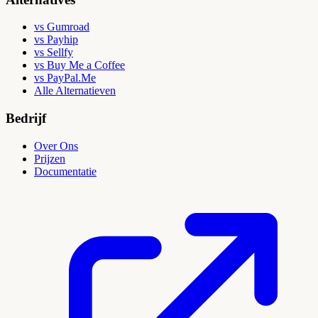
vs Gumroad
vs Payhip
vs Sellfy
vs Buy Me a Coffee
vs PayPal.Me
Alle Alternatieven
Bedrijf
Over Ons
Prijzen
Documentatie