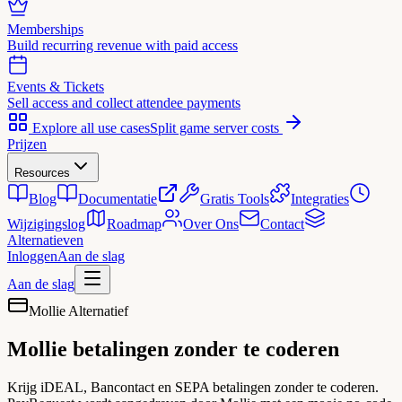
Memberships
Build recurring revenue with paid access
Events & Tickets
Sell access and collect attendee payments
Explore all use cases
Split game server costs
Prijzen
Resources
Blog
Documentatie
Gratis Tools
Integraties
Wijzigingslog
Roadmap
Over Ons
Contact
Alternatieven
Inloggen
Aan de slag
Aan de slag
Mollie Alternatief
Mollie betalingen
zonder te coderen
Krijg iDEAL, Bancontact en SEPA betalingen zonder te coderen.