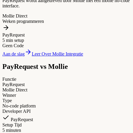
PayRequest wordt aangedreven door Mollie met een mooie no-code
interface.
Mollie Direct
Weken programmeren
PayRequest
5 min setup
Geen Code
Aan de slag
Leer Over Mollie Integratie
PayRequest vs
Mollie
Functie
PayRequest
Mollie Direct
Winner
Type
No-code platform
Developer API
PayRequest
Setup Tijd
5 minuten