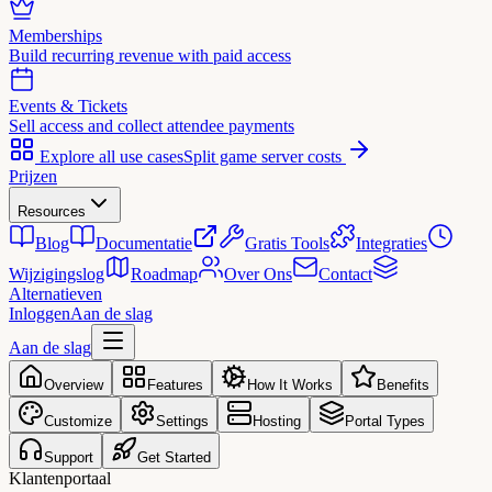
Memberships
Build recurring revenue with paid access
Events & Tickets
Sell access and collect attendee payments
Explore all use cases
Split game server costs
Prijzen
Resources
Blog
Documentatie
Gratis Tools
Integraties
Wijzigingslog
Roadmap
Over Ons
Contact
Alternatieven
Inloggen
Aan de slag
Aan de slag
Overview
Features
How It Works
Benefits
Customize
Settings
Hosting
Portal Types
Support
Get Started
Klantenportaal