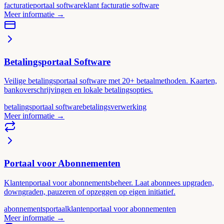
facturatieportaal software
klant facturatie software
Meer informatie
→
Betalingsportaal Software
Veilige betalingsportaal software met 20+ betaalmethoden. Kaarten,
bankoverschrijvingen en lokale betalingsopties.
betalingsportaal software
betalingsverwerking
Meer informatie
→
Portaal voor Abonnementen
Klantenportaal voor abonnementsbeheer. Laat abonnees upgraden,
downgraden, pauzeren of opzeggen op eigen initiatief.
abonnementsportaal
klantenportaal voor abonnementen
Meer informatie
→