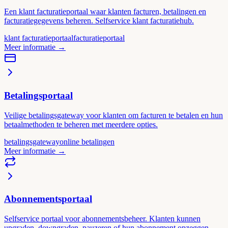
Een klant facturatieportaal waar klanten facturen, betalingen en
facturatiegegevens beheren. Selfservice klant facturatiehub.
klant facturatieportaal
facturatieportaal
Meer informatie
→
Betalingsportaal
Veilige betalingsgateway voor klanten om facturen te betalen en hun
betaalmethoden te beheren met meerdere opties.
betalingsgateway
online betalingen
Meer informatie
→
Abonnementsportaal
Selfservice portaal voor abonnementsbeheer. Klanten kunnen
upgraden, downgraden, pauzeren of hun abonnement opzeggen.