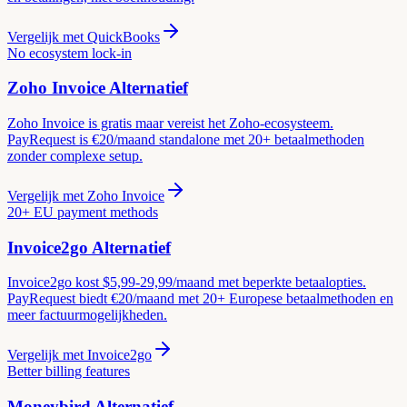
Vergelijk met
QuickBooks
No ecosystem lock-in
Zoho Invoice
Alternatief
Zoho Invoice is gratis maar vereist het Zoho-ecosysteem.
PayRequest is €20/maand standalone met 20+ betaalmethoden
zonder complexe setup.
Vergelijk met
Zoho Invoice
20+ EU payment methods
Invoice2go
Alternatief
Invoice2go kost $5,99-29,99/maand met beperkte betaalopties.
PayRequest biedt €20/maand met 20+ Europese betaalmethoden en
meer factuurmogelijkheden.
Vergelijk met
Invoice2go
Better billing features
Moneybird
Alternatief