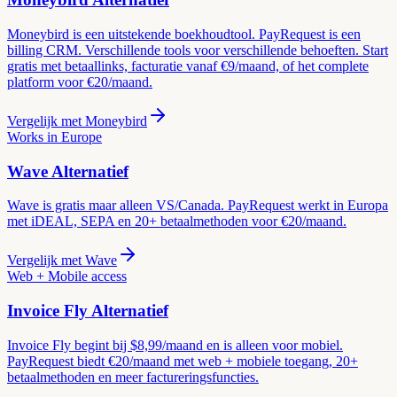
Moneybird is een uitstekende boekhoudtool. PayRequest is een
billing CRM. Verschillende tools voor verschillende behoeften. Start
gratis met betaallinks, facturatie vanaf €9/maand, of het complete
platform voor €20/maand.
Vergelijk met
Moneybird
Works in Europe
Wave
Alternatief
Wave is gratis maar alleen VS/Canada. PayRequest werkt in Europa
met iDEAL, SEPA en 20+ betaalmethoden voor €20/maand.
Vergelijk met
Wave
Web + Mobile access
Invoice Fly
Alternatief
Invoice Fly begint bij $8,99/maand en is alleen voor mobiel.
PayRequest biedt €20/maand met web + mobiele toegang, 20+
betaalmethoden en meer factureringsfuncties.