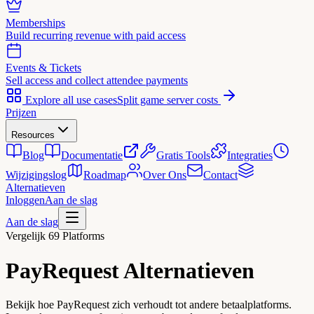
Memberships
Build recurring revenue with paid access
Events & Tickets
Sell access and collect attendee payments
Explore all use cases
Split game server costs
Prijzen
Resources
Blog
Documentatie
Gratis Tools
Integraties
Wijzigingslog
Roadmap
Over Ons
Contact
Alternatieven
Inloggen
Aan de slag
Aan de slag
Vergelijk 69 Platforms
PayRequest
Alternatieven
Bekijk hoe PayRequest zich verhoudt tot andere betaalplatforms.