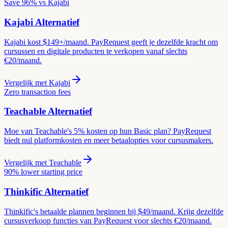
Save 96% vs Kajabi
Kajabi
Alternatief
Kajabi kost $149+/maand. PayRequest geeft je dezelfde kracht om
cursussen en digitale producten te verkopen vanaf slechts
€20/maand.
Vergelijk met
Kajabi
Zero transaction fees
Teachable
Alternatief
Moe van Teachable's 5% kosten op hun Basic plan? PayRequest
biedt nul platformkosten en meer betaalopties voor cursusmakers.
Vergelijk met
Teachable
90% lower starting price
Thinkific
Alternatief
Thinkific's betaalde plannen beginnen bij $49/maand. Krijg dezelfde
cursusverkoop functies van PayRequest voor slechts €20/maand.