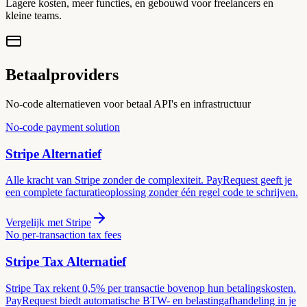
Lagere kosten, meer functies, en gebouwd voor freelancers en
kleine teams.
Betaalproviders
No-code alternatieven voor betaal API's en infrastructuur
No-code payment solution
Stripe
Alternatief
Alle kracht van Stripe zonder de complexiteit. PayRequest geeft je
een complete facturatieoplossing zonder één regel code te schrijven.
Vergelijk met
Stripe
No per-transaction tax fees
Stripe Tax
Alternatief
Stripe Tax rekent 0,5% per transactie bovenop hun betalingskosten.
PayRequest biedt automatische BTW- en belastingafhandeling in je