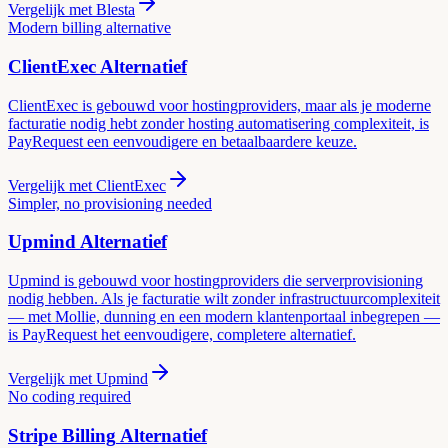
Vergelijk met
Blesta
Modern billing alternative
ClientExec
Alternatief
ClientExec is gebouwd voor hostingproviders, maar als je moderne
facturatie nodig hebt zonder hosting automatisering complexiteit, is
PayRequest een eenvoudigere en betaalbaardere keuze.
Vergelijk met
ClientExec
Simpler, no provisioning needed
Upmind
Alternatief
Upmind is gebouwd voor hostingproviders die serverprovisioning
nodig hebben. Als je facturatie wilt zonder infrastructuurcomplexiteit
— met Mollie, dunning en een modern klantenportaal inbegrepen —
is PayRequest het eenvoudigere, completere alternatief.
Vergelijk met
Upmind
No coding required
Stripe Billing
Alternatief