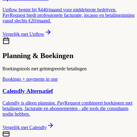
Upflow begint bij $440/maand voor middelgrote bedrijven.
PayRequest biedt professionele facturatie, incasso en betalingsinning
vanaf slechts €20/maand.
Vergelijk met
Upflow
Planning & Boekingen
Boekingstools met geïntegreerde betalingen
Bookings + payments in one
Calendly
Alternatief
Calendly is alleen planning. PayRequest combineert boekingen met
betalingen, facturatie en abonnementen - alle tools die consultants
nodig hebben.
Vergelijk met
Calendly