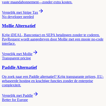
vaste maandabonnement—zonder extra kosten.
Vergelijk met
Stripe Tax
No developer needed
Mollie
Alternatief
Krijg iDEAL, Bancontact en SEPA betalingen zonder te coderen.
PayRequest wordt aangedreven door Mollie met een mooie no-code
interface.
Vergelijk met
Mollie
Transparent pricing
Paddle
Alternatief
Op zoek naar een Paddle alternatief? Krijg transparante prijzen, EU-
gebaseerde hosting en krachtige functies zonder de enterprise
complexiteit.
Vergelijk met
Paddle
Better for Europe