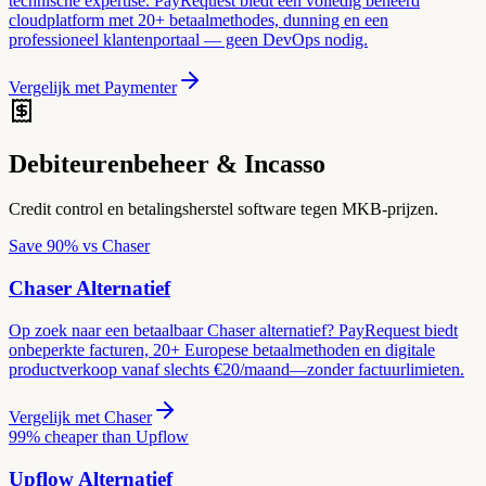
technische expertise. PayRequest biedt een volledig beheerd
cloudplatform met 20+ betaalmethodes, dunning en een
professioneel klantenportaal — geen DevOps nodig.
Vergelijk met
Paymenter
Debiteurenbeheer & Incasso
Credit control en betalingsherstel software tegen MKB-prijzen.
Save 90% vs Chaser
Chaser
Alternatief
Op zoek naar een betaalbaar Chaser alternatief? PayRequest biedt
onbeperkte facturen, 20+ Europese betaalmethoden en digitale
productverkoop vanaf slechts €20/maand—zonder factuurlimieten.
Vergelijk met
Chaser
99% cheaper than Upflow
Upflow
Alternatief