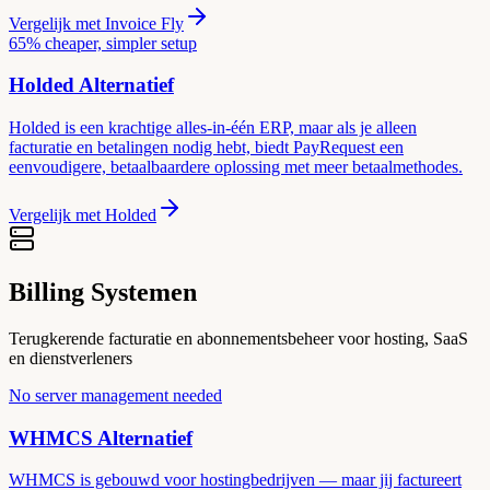
Vergelijk met
Invoice Fly
65% cheaper, simpler setup
Holded
Alternatief
Holded is een krachtige alles-in-één ERP, maar als je alleen
facturatie en betalingen nodig hebt, biedt PayRequest een
eenvoudigere, betaalbaardere oplossing met meer betaalmethodes.
Vergelijk met
Holded
Billing Systemen
Terugkerende facturatie en abonnementsbeheer voor hosting, SaaS
en dienstverleners
No server management needed
WHMCS
Alternatief
WHMCS is gebouwd voor hostingbedrijven — maar jij factureert