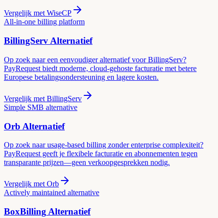
Vergelijk met
WiseCP
All-in-one billing platform
BillingServ
Alternatief
Op zoek naar een eenvoudiger alternatief voor BillingServ?
PayRequest biedt moderne, cloud-gehoste facturatie met betere
Europese betalingsondersteuning en lagere kosten.
Vergelijk met
BillingServ
Simple SMB alternative
Orb
Alternatief
Op zoek naar usage-based billing zonder enterprise complexiteit?
PayRequest geeft je flexibele facturatie en abonnementen tegen
transparante prijzen—geen verkoopgesprekken nodig.
Vergelijk met
Orb
Actively maintained alternative
BoxBilling
Alternatief