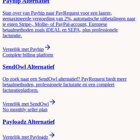
Payhip
Alternatief
Stap over van Payhip naar PayRequest voor een lagere,
gemaximeerde vergoeding van 2%, automatische uitbetalingen naar
je eigen Stripe-, Mollie- of PayPal-account, Europese
betaalmethoden zoals iDEAL en SEPA, plus professionele
facturatie.
Vergelijk met
Payhip
Complete billing platform
SendOwl
Alternatief
Op zoek naar een SendOwl alternatief? PayRequest biedt meer
betaalmethoden, professionele facturatie en een compleet
facturatieplatform.
Vergelijk met
SendOwl
No monthly seller plan
Payloadz
Alternatief
Vergelijk met
Payloadz