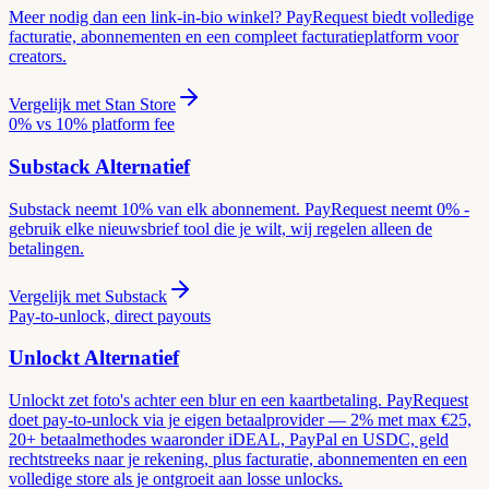
Meer nodig dan een link-in-bio winkel? PayRequest biedt volledige
facturatie, abonnementen en een compleet facturatieplatform voor
creators.
Vergelijk met
Stan Store
0% vs 10% platform fee
Substack
Alternatief
Substack neemt 10% van elk abonnement. PayRequest neemt 0% -
gebruik elke nieuwsbrief tool die je wilt, wij regelen alleen de
betalingen.
Vergelijk met
Substack
Pay-to-unlock, direct payouts
Unlockt
Alternatief
Unlockt zet foto's achter een blur en een kaartbetaling. PayRequest
doet pay-to-unlock via je eigen betaalprovider — 2% met max €25,
20+ betaalmethodes waaronder iDEAL, PayPal en USDC, geld
rechtstreeks naar je rekening, plus facturatie, abonnementen en een
volledige store als je ontgroeit aan losse unlocks.