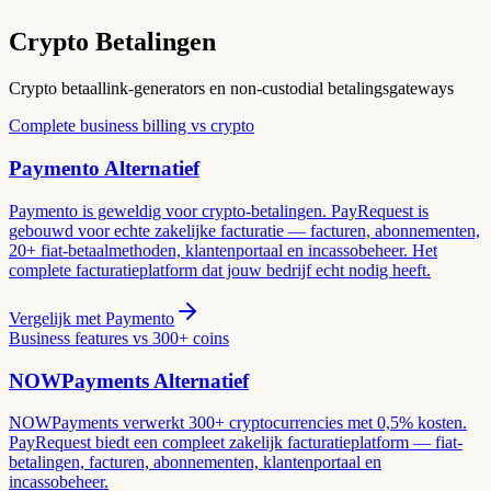
Crypto Betalingen
Crypto betaallink-generators en non-custodial betalingsgateways
Complete business billing vs crypto
Paymento
Alternatief
Paymento is geweldig voor crypto-betalingen. PayRequest is
gebouwd voor echte zakelijke facturatie — facturen, abonnementen,
20+ fiat-betaalmethoden, klantenportaal en incassobeheer. Het
complete facturatieplatform dat jouw bedrijf echt nodig heeft.
Vergelijk met
Paymento
Business features vs 300+ coins
NOWPayments
Alternatief
NOWPayments verwerkt 300+ cryptocurrencies met 0,5% kosten.
PayRequest biedt een compleet zakelijk facturatieplatform — fiat-
betalingen, facturen, abonnementen, klantenportaal en
incassobeheer.