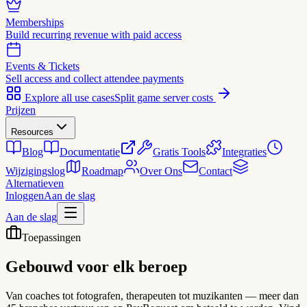
Memberships
Build recurring revenue with paid access
Events & Tickets
Sell access and collect attendee payments
Explore all use cases
Split game server costs
Prijzen
Resources
Blog
Documentatie
Gratis Tools
Integraties
Wijzigingslog
Roadmap
Over Ons
Contact
Alternatieven
Inloggen
Aan de slag
Aan de slag
Toepassingen
Gebouwd voor
elk beroep
Van coaches tot fotografen, therapeuten tot muzikanten — meer dan