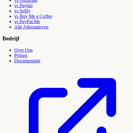
vs Gumroad
vs Payhip
vs Sellfy
vs Buy Me a Coffee
vs PayPal.Me
Alle Alternatieven
Bedrijf
Over Ons
Prijzen
Documentatie