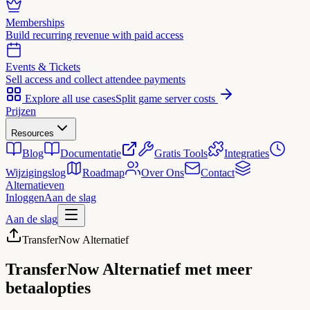
Memberships
Build recurring revenue with paid access
Events & Tickets
Sell access and collect attendee payments
Explore all use cases
Split game server costs
Prijzen
Resources
Blog
Documentatie
Gratis Tools
Integraties
Wijzigingslog
Roadmap
Over Ons
Contact
Alternatieven
Inloggen
Aan de slag
Aan de slag
TransferNow Alternatief
TransferNow Alternatief
met meer
betaalopties