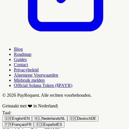
Blog
Roadmap
Guides
Contact
Privacybeleid
Algemene Voorwaarden
Misbruik melden
Official Solana Token ($PAYR)
© 2026 PayRequest. Alle rechten voorbehouden.
Gemaakt met ❤️ in Nederland
|
Taal
:
🇬🇧
English
EN
🇳🇱
Nederlands
NL
🇩🇪
Deutsch
DE
🇫🇷
Français
FR
🇪🇸
Español
ES