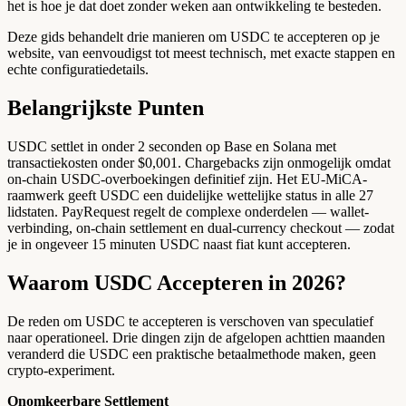
het is hoe je dat doet zonder weken aan ontwikkeling te besteden.
Deze gids behandelt drie manieren om USDC te accepteren op je
website, van eenvoudigst tot meest technisch, met exacte stappen en
echte configuratiedetails.
Belangrijkste Punten
USDC settlet in onder 2 seconden op Base en Solana met
transactiekosten onder $0,001. Chargebacks zijn onmogelijk omdat
on-chain USDC-overboekingen definitief zijn. Het EU-MiCA-
raamwerk geeft USDC een duidelijke wettelijke status in alle 27
lidstaten. PayRequest regelt de complexe onderdelen — wallet-
verbinding, on-chain settlement en dual-currency checkout — zodat
je in ongeveer 15 minuten USDC naast fiat kunt accepteren.
Waarom USDC Accepteren in 2026?
De reden om USDC te accepteren is verschoven van speculatief
naar operationeel. Drie dingen zijn de afgelopen achttien maanden
veranderd die USDC een praktische betaalmethode maken, geen
crypto-experiment.
Onomkeerbare Settlement