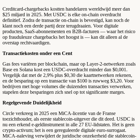
Creditcard-chargebacks kostten handelaren wereldwijd meer dan
$25 miljard in 2025. Met USDC is elke on-chain overdracht
definitief. Zodra de transactie on-chain is bevestigd, kan noch de
klant noch een derde partij deze terugdraaien. Voor digitale
producten, SaaS-abonnementen en B2B-facturen — waar het risico
op frauduleuze chargebacks het hoogst is — kan dit alleen al de
overstap rechtvaardigen.
Transactiekosten onder een Cent
Gas fees variëren per blockchain, maar op Layer-2-netwerken zoals
Base en Solana kost een USDC-overdracht minder dan $0,001.
Vergelijk dat met de 2,9% plus $0,30 die kaartnetwerken rekenen,
en de besparing op een transactie van $100 is ruwweg $3,20. Voor
bedrijven met hoge volumes die duizenden transacties verwerken,
stapelen deze besparingen zich snel op tot significante marges.
Regelgevende Duidelijkheid
Circle verkreeg in 2025 een MiCA-licentie van de Franse
toezichthouder, als eerste stablecoin-uitgever die dit deed. USDC is
nu een erkend e-geldinstrument in alle 27 EU-lidstaten. Het is geen
crypto-activum; het is een gereguleerde digitale euro-surrogaat.
MiCA-naleving verwijdert de juridische onzekerheid die stablecoin-