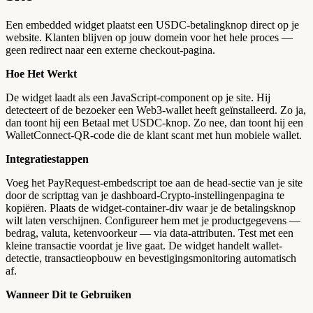
Een embedded widget plaatst een USDC-betalingknop direct op je
website. Klanten blijven op jouw domein voor het hele proces —
geen redirect naar een externe checkout-pagina.
Hoe Het Werkt
De widget laadt als een JavaScript-component op je site. Hij
detecteert of de bezoeker een Web3-wallet heeft geïnstalleerd. Zo ja,
dan toont hij een Betaal met USDC-knop. Zo nee, dan toont hij een
WalletConnect-QR-code die de klant scant met hun mobiele wallet.
Integratiestappen
Voeg het PayRequest-embedscript toe aan de head-sectie van je site
door de scripttag van je dashboard-Crypto-instellingenpagina te
kopiëren. Plaats de widget-container-div waar je de betalingsknop
wilt laten verschijnen. Configureer hem met je productgegevens —
bedrag, valuta, ketenvoorkeur — via data-attributen. Test met een
kleine transactie voordat je live gaat. De widget handelt wallet-
detectie, transactieopbouw en bevestigingsmonitoring automatisch
af.
Wanneer Dit te Gebruiken