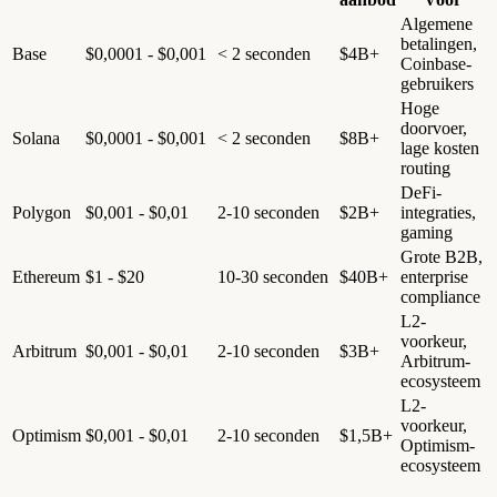
Algemene
betalingen,
Base
$0,0001 - $0,001
< 2 seconden
$4B+
Coinbase-
gebruikers
Hoge
doorvoer,
Solana
$0,0001 - $0,001
< 2 seconden
$8B+
lage kosten
routing
DeFi-
Polygon
$0,001 - $0,01
2-10 seconden
$2B+
integraties,
gaming
Grote B2B,
Ethereum
$1 - $20
10-30 seconden
$40B+
enterprise
compliance
L2-
voorkeur,
Arbitrum
$0,001 - $0,01
2-10 seconden
$3B+
Arbitrum-
ecosysteem
L2-
voorkeur,
Optimism
$0,001 - $0,01
2-10 seconden
$1,5B+
Optimism-
ecosysteem