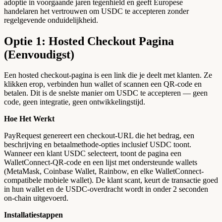
adoptie in voorgaande jaren tegenhield en geeft Europese
handelaren het vertrouwen om USDC te accepteren zonder
regelgevende onduidelijkheid.
Optie 1: Hosted Checkout Pagina
(Eenvoudigst)
Een hosted checkout-pagina is een link die je deelt met klanten. Ze
klikken erop, verbinden hun wallet of scannen een QR-code en
betalen. Dit is de snelste manier om USDC te accepteren — geen
code, geen integratie, geen ontwikkelingstijd.
Hoe Het Werkt
PayRequest genereert een checkout-URL die het bedrag, een
beschrijving en betaalmethode-opties inclusief USDC toont.
Wanneer een klant USDC selecteert, toont de pagina een
WalletConnect-QR-code en een lijst met ondersteunde wallets
(MetaMask, Coinbase Wallet, Rainbow, en elke WalletConnect-
compatibele mobiele wallet). De klant scant, keurt de transactie goed
in hun wallet en de USDC-overdracht wordt in onder 2 seconden
on-chain uitgevoerd.
Installatiestappen