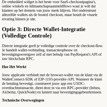
De embedded widget is het beste voor SaaS-checkoutpagina's,
online winkels en lidmaatschapsaanmeldflows waar je wilt dat
klanten op het domein van jouw merk blijven. Het ondersteunt
allezelfde wallets als de hosted checkout, maar houdt de visuele
ervaring binnen je site.
Optie 3: Directe Wallet-Integratie
(Volledige Controle)
Directe integratie geeft je volledige controle over de checkout-flow.
Je handelt wallet-verbinding, transactieopbouw en
bevestigingsweergave zelf af met behulp van PayRequest's API of
raw blockchain RPC.
Hoe Het Werkt
Jouw applicatie verbindt met de browser-wallet van de klant via de
WalletConnect-SDK of EIP-1193-provider-API. Wanneer de klant
de betaling bevestigt, construeert jouw app een USDC-
overdrachtstransactie, dient deze in via een RPC-provider (Infura,
Alchemy, QuickNode) en luistert naar bevestigingsgebeurtenissen.
Technische Overwegingen