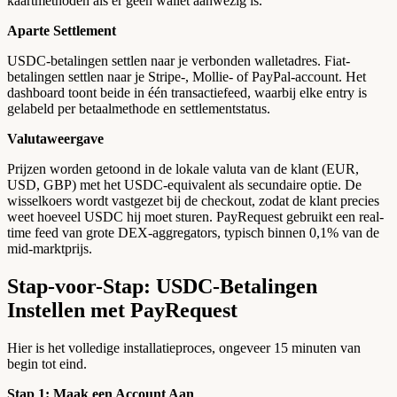
kaartmethoden als er geen wallet aanwezig is.
Aparte Settlement
USDC-betalingen settlen naar je verbonden walletadres. Fiat-
betalingen settlen naar je Stripe-, Mollie- of PayPal-account. Het
dashboard toont beide in één transactiefeed, waarbij elke entry is
gelabeld per betaalmethode en settlementstatus.
Valutaweergave
Prijzen worden getoond in de lokale valuta van de klant (EUR,
USD, GBP) met het USDC-equivalent als secundaire optie. De
wisselkoers wordt vastgezet bij de checkout, zodat de klant precies
weet hoeveel USDC hij moet sturen. PayRequest gebruikt een real-
time feed van grote DEX-aggregators, typisch binnen 0,1% van de
mid-marktprijs.
Stap-voor-Stap: USDC-Betalingen
Instellen met PayRequest
Hier is het volledige installatieproces, ongeveer 15 minuten van
begin tot eind.
Stap 1: Maak een Account Aan