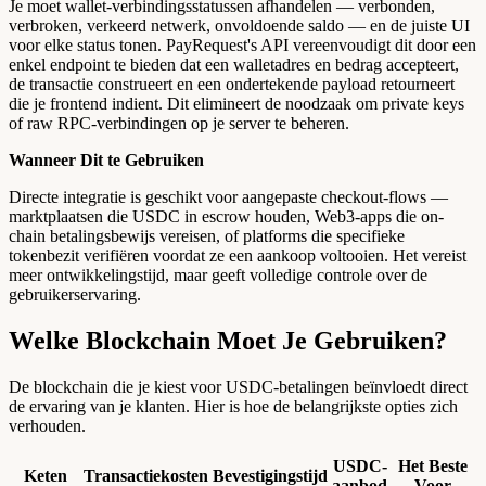
Je moet wallet-verbindingsstatussen afhandelen — verbonden,
verbroken, verkeerd netwerk, onvoldoende saldo — en de juiste UI
voor elke status tonen. PayRequest's API vereenvoudigt dit door een
enkel endpoint te bieden dat een walletadres en bedrag accepteert,
de transactie construeert en een ondertekende payload retourneert
die je frontend indient. Dit elimineert de noodzaak om private keys
of raw RPC-verbindingen op je server te beheren.
Wanneer Dit te Gebruiken
Directe integratie is geschikt voor aangepaste checkout-flows —
marktplaatsen die USDC in escrow houden, Web3-apps die on-
chain betalingsbewijs vereisen, of platforms die specifieke
tokenbezit verifiëren voordat ze een aankoop voltooien. Het vereist
meer ontwikkelingstijd, maar geeft volledige controle over de
gebruikerservaring.
Welke Blockchain Moet Je Gebruiken?
De blockchain die je kiest voor USDC-betalingen beïnvloedt direct
de ervaring van je klanten. Hier is hoe de belangrijkste opties zich
verhouden.
USDC-
Het Beste
Keten
Transactiekosten
Bevestigingstijd
aanbod
Voor