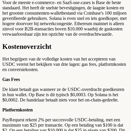
Voor de meeste e-commerce- en SaaS-use-cases is Base de beste
standaard. Het heeft de snelste bevestigingen, de laagste kosten en
het grootste consumenten-walletbestand via Coinbase's 100 miljoen
geverifieerde gebruikers. Solana is even snel en iets goedkoper, met
hogere doorvoer bij netwerkcongestie. Ethereum mainnet is alleen
zinvol voor B2B-transacties boven $10.000 waarbij de gaskosten
verwaarloosbaar zijn ten opzichte van de overdrachtwaarde.
Kostenoverzicht
Het begrijpen van de volledige kosten van het accepteren van
USDC vereist het bekijken van drie lagen: gas fees, platformkosten
en conversiekosten.
Gas Fees
De klant betaalt gas wanneer ze de USDC-overdracht goedkeuren
in hun wallet. Op Base is dit typisch $0,0003. Op Solana is het
$0,0002. De handelaar betaalt niets voor het on-chain-gedeelte.
Platformkosten
PayRequest rekent 2% per succesvolle USDC-betaling, met een
maximum van $25 per transactie. Op een betaling van $100 is dat
$2. Op een betaling van $10.000 is dat $25 in plaats van $200. Dit