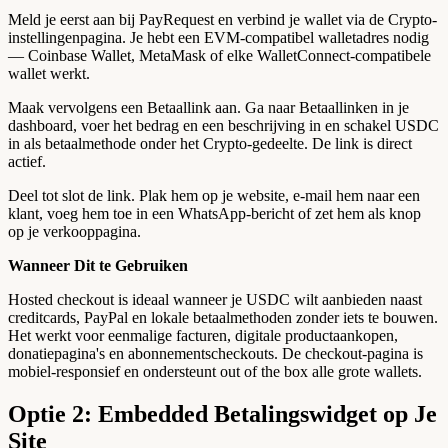
Meld je eerst aan bij PayRequest en verbind je wallet via de Crypto-
instellingenpagina. Je hebt een EVM-compatibel walletadres nodig
— Coinbase Wallet, MetaMask of elke WalletConnect-compatibele
wallet werkt.
Maak vervolgens een Betaallink aan. Ga naar Betaallinken in je
dashboard, voer het bedrag en een beschrijving in en schakel USDC
in als betaalmethode onder het Crypto-gedeelte. De link is direct
actief.
Deel tot slot de link. Plak hem op je website, e-mail hem naar een
klant, voeg hem toe in een WhatsApp-bericht of zet hem als knop
op je verkooppagina.
Wanneer Dit te Gebruiken
Hosted checkout is ideaal wanneer je USDC wilt aanbieden naast
creditcards, PayPal en lokale betaalmethoden zonder iets te bouwen.
Het werkt voor eenmalige facturen, digitale productaankopen,
donatiepagina's en abonnementscheckouts. De checkout-pagina is
mobiel-responsief en ondersteunt out of the box alle grote wallets.
Optie 2: Embedded Betalingswidget op Je
Site