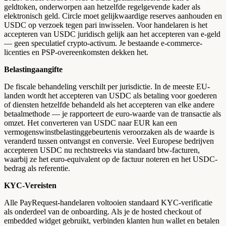
geldtoken, onderworpen aan hetzelfde regelgevende kader als
elektronisch geld. Circle moet gelijkwaardige reserves aanhouden en
USDC op verzoek tegen pari inwisselen. Voor handelaren is het
accepteren van USDC juridisch gelijk aan het accepteren van e-geld
— geen speculatief crypto-activum. Je bestaande e-commerce-
licenties en PSP-overeenkomsten dekken het.
Belastingaangifte
De fiscale behandeling verschilt per jurisdictie. In de meeste EU-
landen wordt het accepteren van USDC als betaling voor goederen
of diensten hetzelfde behandeld als het accepteren van elke andere
betaalmethode — je rapporteert de euro-waarde van de transactie als
omzet. Het converteren van USDC naar EUR kan een
vermogenswinstbelastinggebeurtenis veroorzaken als de waarde is
veranderd tussen ontvangst en conversie. Veel Europese bedrijven
accepteren USDC nu rechtstreeks via standaard btw-facturen,
waarbij ze het euro-equivalent op de factuur noteren en het USDC-
bedrag als referentie.
KYC-Vereisten
Alle PayRequest-handelaren voltooien standaard KYC-verificatie
als onderdeel van de onboarding. Als je de hosted checkout of
embedded widget gebruikt, verbinden klanten hun wallet en betalen