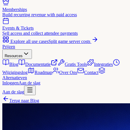
Memberships
Build recurring revenue with paid access
Events & Tickets
Sell access and collect attendee payments
Explore all use cases
Split game server costs
Prijzen
Resources
Blog
Documentatie
Gratis Tools
Integraties
Wijzigingslog
Roadmap
Over Ons
Contact
Alternatieven
Inloggen
Aan de slag
Aan de slag
Terug naar Blog