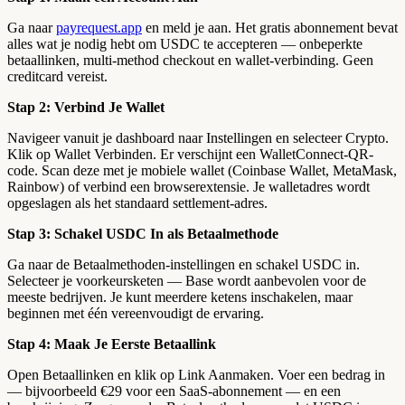
Ga naar
payrequest.app
en meld je aan. Het gratis abonnement bevat
alles wat je nodig hebt om USDC te accepteren — onbeperkte
betaallinken, multi-method checkout en wallet-verbinding. Geen
creditcard vereist.
Stap 2: Verbind Je Wallet
Navigeer vanuit je dashboard naar Instellingen en selecteer Crypto.
Klik op Wallet Verbinden. Er verschijnt een WalletConnect-QR-
code. Scan deze met je mobiele wallet (Coinbase Wallet, MetaMask,
Rainbow) of verbind een browserextensie. Je walletadres wordt
opgeslagen als het standaard settlement-adres.
Stap 3: Schakel USDC In als Betaalmethode
Ga naar de Betaalmethoden-instellingen en schakel USDC in.
Selecteer je voorkeursketen — Base wordt aanbevolen voor de
meeste bedrijven. Je kunt meerdere ketens inschakelen, maar
beginnen met één vereenvoudigt de ervaring.
Stap 4: Maak Je Eerste Betaallink
Open Betaallinken en klik op Link Aanmaken. Voer een bedrag in
— bijvoorbeeld €29 voor een SaaS-abonnement — en een