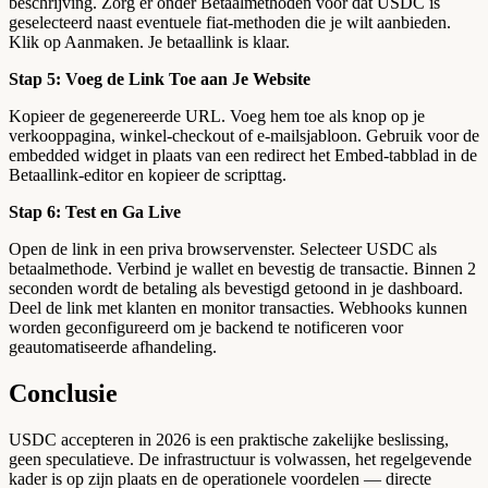
beschrijving. Zorg er onder Betaalmethoden voor dat USDC is
geselecteerd naast eventuele fiat-methoden die je wilt aanbieden.
Klik op Aanmaken. Je betaallink is klaar.
Stap 5: Voeg de Link Toe aan Je Website
Kopieer de gegenereerde URL. Voeg hem toe als knop op je
verkooppagina, winkel-checkout of e-mailsjabloon. Gebruik voor de
embedded widget in plaats van een redirect het Embed-tabblad in de
Betaallink-editor en kopieer de scripttag.
Stap 6: Test en Ga Live
Open de link in een priva browservenster. Selecteer USDC als
betaalmethode. Verbind je wallet en bevestig de transactie. Binnen 2
seconden wordt de betaling als bevestigd getoond in je dashboard.
Deel de link met klanten en monitor transacties. Webhooks kunnen
worden geconfigureerd om je backend te notificeren voor
geautomatiseerde afhandeling.
Conclusie
USDC accepteren in 2026 is een praktische zakelijke beslissing,
geen speculatieve. De infrastructuur is volwassen, het regelgevende
kader is op zijn plaats en de operationele voordelen — directe