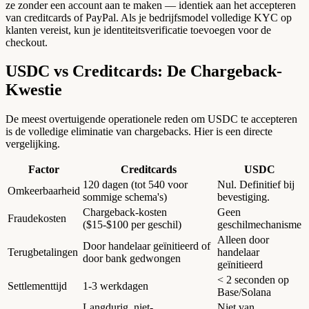
ze zonder een account aan te maken — identiek aan het accepteren
van creditcards of PayPal. Als je bedrijfsmodel volledige KYC op
klanten vereist, kun je identiteitsverificatie toevoegen voor de
checkout.
USDC vs Creditcards: De Chargeback-
Kwestie
De meest overtuigende operationele reden om USDC te accepteren
is de volledige eliminatie van chargebacks. Hier is een directe
vergelijking.
Factor
Creditcards
USDC
120 dagen (tot 540 voor
Nul. Definitief bij
Omkeerbaarheid
sommige schema's)
bevestiging.
Chargeback-kosten
Geen
Fraudekosten
($15-$100 per geschil)
geschilmechanisme
Alleen door
Door handelaar geïnitieerd of
Terugbetalingen
handelaar
door bank gedwongen
geïnitieerd
< 2 seconden op
Settlementtijd
1-3 werkdagen
Base/Solana
Langdurig, niet-
Niet van