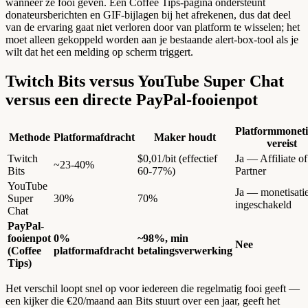
wanneer ze fooi geven. Een Coffee Tips-pagina ondersteunt
donateursberichten en GIF-bijlagen bij het afrekenen, dus dat deel
van de ervaring gaat niet verloren door van platform te wisselen; het
moet alleen gekoppeld worden aan je bestaande alert-box-tool als je
wilt dat het een melding op scherm triggert.
Twitch Bits versus YouTube Super Chat
versus een directe PayPal-fooienpot
Platformmoneti
Methode
Platformafdracht
Maker houdt
vereist
Twitch
$0,01/bit (effectief
Ja — Affiliate of
~23-40%
Bits
60-77%)
Partner
YouTube
Ja — monetisati
Super
30%
70%
ingeschakeld
Chat
PayPal-
fooienpot
0%
~98%, min
Nee
(Coffee
platformafdracht
betalingsverwerking
Tips)
Het verschil loopt snel op voor iedereen die regelmatig fooi geeft —
een kijker die €20/maand aan Bits stuurt over een jaar, geeft het