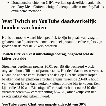
Donateursberichten en GIF's werken op dezelfde manier als
een Buy Me a Coffee-achtige fooienpot, alleen met PayPal als
extra betaalmethode
Wat Twitch en YouTube daadwerkelijk
houden van fooien
Het is de moeite waard hier specifiek te zijn in plaats van vaag te
gebaren naar "platforms nemen een deel", want de echte cijfers zijn
groter dan de meeste kijkers beseffen.
Twitch Bits: een vast uitbetalingsbedrag, ongeacht wat de
kijker betaalde
Streamers verdienen precies $0,01 per Bit die gecheerd wordt,
ongeacht hun affiliate- of partnerstatus. Het deel dat mensen verrast,
zit aan de andere kant: Twitch's opslag op Bits die kijkers kopen
betekent dat het platform effectief ergens tussen de 23-40% houdt
van wat een kijker daadwerkelijk uitgaf om die bits te kopen. Een
kijker die "$10 aan Bits uitgeeft" vertaalt zich niet naar $10 die de
streamer bereikt — eerder richting $6-7,70, afhankelijk van het
exacte pakket dat gekocht werd.
YouTube Super Chat: een simpele afdracht van 30%