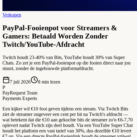
Verkopen
PayPal-Fooienpot voor Streamers &
Gamers: Betaald Worden Zonder
Twitch/YouTube-Afdracht
Twitch houdt 23-40% van Bits, YouTube houdt 30% van Super
Chats. Zo zet je een PayPal-fooienpot op die fooien direct naar jou
stuurt, zonder de ingebouwde platformafdracht.
7 juli 2026
8
min lezen
P
PayRequest Team
Payments Experts
Een kijker wil €10 fooi geven tijdens een stream. Via Twitch Bits
ziet de streamer ongeveer een cent per bit na Twitch's afdracht —
wat betekent dat die €10 aan gekochte bits de streamer zo'n €6-7,70
oplevert nadat Twitch zijn deel houdt. Via een YouTube Super Chat
houdt het platform een vast tarief van 30%, dus dezelfde €10 levert
€7 op. Via een directe PayPal-fooienlink houdt de streamer vrijwel