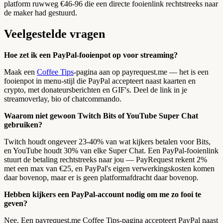
platform ruwweg €46-96 die een directe fooienlink rechtstreeks naar
de maker had gestuurd.
Veelgestelde vragen
Hoe zet ik een PayPal-fooienpot op voor streaming?
Maak een
Coffee Tips
-pagina aan op payrequest.me — het is een
fooienpot in menu-stijl die PayPal accepteert naast kaarten en
crypto, met donateursberichten en GIF's. Deel de link in je
streamoverlay, bio of chatcommando.
Waarom niet gewoon Twitch Bits of YouTube Super Chat
gebruiken?
Twitch houdt ongeveer 23-40% van wat kijkers betalen voor Bits,
en YouTube houdt 30% van elke Super Chat. Een PayPal-fooienlink
stuurt de betaling rechtstreeks naar jou — PayRequest rekent 2%
met een max van €25, en PayPal's eigen verwerkingskosten komen
daar bovenop, maar er is geen platformafdracht daar bovenop.
Hebben kijkers een PayPal-account nodig om me zo fooi te
geven?
Nee. Een payrequest.me Coffee Tips-pagina accepteert PayPal naast