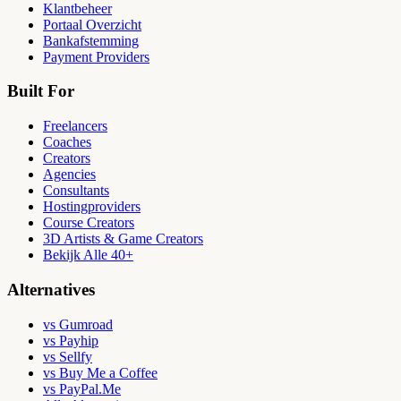
Klantbeheer
Portaal Overzicht
Bankafstemming
Payment Providers
Built For
Freelancers
Coaches
Creators
Agencies
Consultants
Hostingproviders
Course Creators
3D Artists & Game Creators
Bekijk Alle 40+
Alternatives
vs Gumroad
vs Payhip
vs Sellfy
vs Buy Me a Coffee
vs PayPal.Me