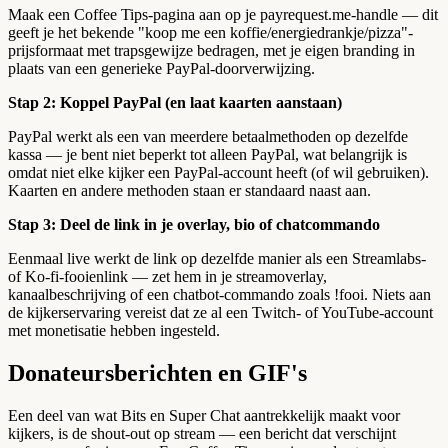
Maak een Coffee Tips-pagina aan op je payrequest.me-handle — dit
geeft je het bekende "koop me een koffie/energiedrankje/pizza"-
prijsformaat met trapsgewijze bedragen, met je eigen branding in
plaats van een generieke PayPal-doorverwijzing.
Stap 2: Koppel PayPal (en laat kaarten aanstaan)
PayPal werkt als een van meerdere betaalmethoden op dezelfde
kassa — je bent niet beperkt tot alleen PayPal, wat belangrijk is
omdat niet elke kijker een PayPal-account heeft (of wil gebruiken).
Kaarten en andere methoden staan er standaard naast aan.
Stap 3: Deel de link in je overlay, bio of chatcommando
Eenmaal live werkt de link op dezelfde manier als een Streamlabs-
of Ko-fi-fooienlink — zet hem in je streamoverlay,
kanaalbeschrijving of een chatbot-commando zoals !fooi. Niets aan
de kijkerservaring vereist dat ze al een Twitch- of YouTube-account
met monetisatie hebben ingesteld.
Donateursberichten en GIF's
Een deel van wat Bits en Super Chat aantrekkelijk maakt voor
kijkers, is de shout-out op stream — een bericht dat verschijnt