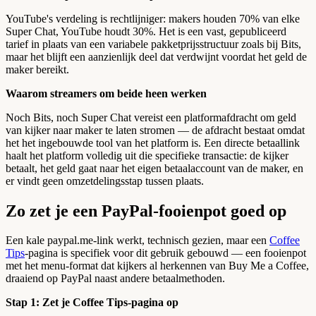
YouTube's verdeling is rechtlijniger: makers houden 70% van elke
Super Chat, YouTube houdt 30%. Het is een vast, gepubliceerd
tarief in plaats van een variabele pakketprijsstructuur zoals bij Bits,
maar het blijft een aanzienlijk deel dat verdwijnt voordat het geld de
maker bereikt.
Waarom streamers om beide heen werken
Noch Bits, noch Super Chat vereist een platformafdracht om geld
van kijker naar maker te laten stromen — de afdracht bestaat omdat
het het ingebouwde tool van het platform is. Een directe betaallink
haalt het platform volledig uit die specifieke transactie: de kijker
betaalt, het geld gaat naar het eigen betaalaccount van de maker, en
er vindt geen omzetdelingsstap tussen plaats.
Zo zet je een PayPal-fooienpot goed op
Een kale paypal.me-link werkt, technisch gezien, maar een
Coffee
Tips
-pagina is specifiek voor dit gebruik gebouwd — een fooienpot
met het menu-format dat kijkers al herkennen van Buy Me a Coffee,
draaiend op PayPal naast andere betaalmethoden.
Stap 1: Zet je Coffee Tips-pagina op