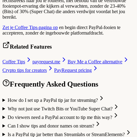
rechtstreeks naar jou te routeren, met behoud van de vertrouwde
fooienpot-ervaring die kijkers al verwachten, zonder de 23-40%
(Bits) of 30% (Super Chat) die anders verdwijnt voordat het jou
bereikt.
Zet je Coffee Tips-pagina op
en begin direct PayPal-fooien te
accepteren, zonder de ingebouwde platformafdracht.
Related Features
Coffee Tips
payrequest.me
Buy Me a Coffee alternative
Crypto tips for creators
PayRequest pricing
Frequently Asked Questions
How do I set up a PayPal tip jar for streaming?
Why not just use Twitch Bits or YouTube Super Chat?
Do viewers need a PayPal account to tip me this way?
Can I show tips and donor names on stream?
Is a PayPal tip jar better than Streamlabs or StreamElements?