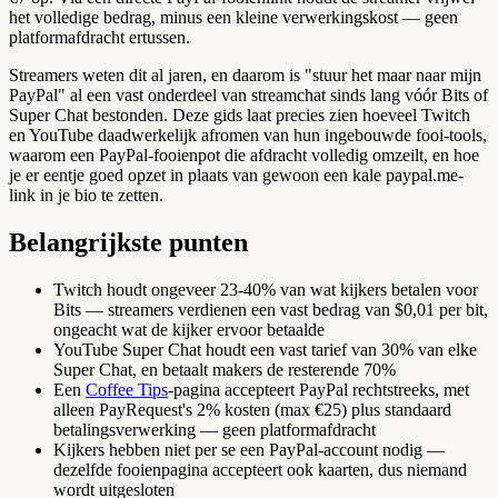
het volledige bedrag, minus een kleine verwerkingskost — geen
platformafdracht ertussen.
Streamers weten dit al jaren, en daarom is "stuur het maar naar mijn
PayPal" al een vast onderdeel van streamchat sinds lang vóór Bits of
Super Chat bestonden. Deze gids laat precies zien hoeveel Twitch
en YouTube daadwerkelijk afromen van hun ingebouwde fooi-tools,
waarom een PayPal-fooienpot die afdracht volledig omzeilt, en hoe
je er eentje goed opzet in plaats van gewoon een kale paypal.me-
link in je bio te zetten.
Belangrijkste punten
Twitch houdt ongeveer 23-40% van wat kijkers betalen voor
Bits — streamers verdienen een vast bedrag van $0,01 per bit,
ongeacht wat de kijker ervoor betaalde
YouTube Super Chat houdt een vast tarief van 30% van elke
Super Chat, en betaalt makers de resterende 70%
Een
Coffee Tips
-pagina accepteert PayPal rechtstreeks, met
alleen PayRequest's 2% kosten (max €25) plus standaard
betalingsverwerking — geen platformafdracht
Kijkers hebben niet per se een PayPal-account nodig —
dezelfde fooienpagina accepteert ook kaarten, dus niemand
wordt uitgesloten