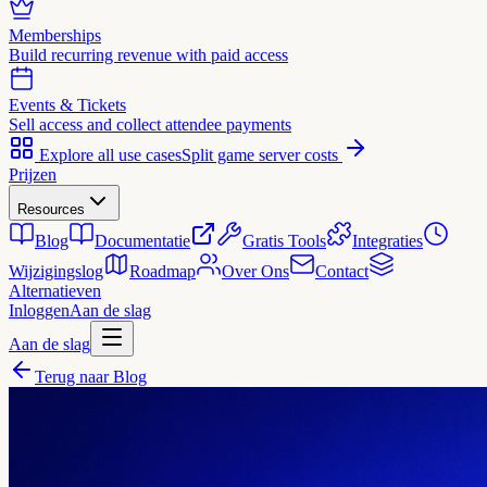
Memberships
Build recurring revenue with paid access
Events & Tickets
Sell access and collect attendee payments
Explore all use cases
Split game server costs
Prijzen
Resources
Blog
Documentatie
Gratis Tools
Integraties
Wijzigingslog
Roadmap
Over Ons
Contact
Alternatieven
Inloggen
Aan de slag
Aan de slag
Terug naar Blog