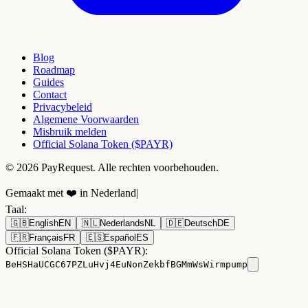
Blog
Roadmap
Guides
Contact
Privacybeleid
Algemene Voorwaarden
Misbruik melden
Official Solana Token ($PAYR)
© 2026 PayRequest. Alle rechten voorbehouden.
Gemaakt met ❤️ in Nederland
|
Taal
:
🇬🇧
English
EN
🇳🇱
Nederlands
NL
🇩🇪
Deutsch
DE
🇫🇷
Français
FR
🇪🇸
Español
ES
Official Solana Token ($PAYR):
BeHSHaUCGC67PZLuHvj4EuNonZekbfBGMmWsWirmpump