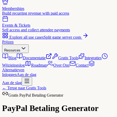
Memberships
Build recurring revenue with paid access
Events & Tickets
Sell access and collect attendee payments
Explore all use cases
Split game server costs
Prijzen
Resources
Blog
Documentatie
Gratis Tools
Integraties
Wijzigingslog
Roadmap
Over Ons
Contact
Alternatieven
Inloggen
Aan de slag
Aan de slag
←
Terug naar Gratis Tools
Gratis PayPal Betaling Generator
PayPal Betaling
Generator