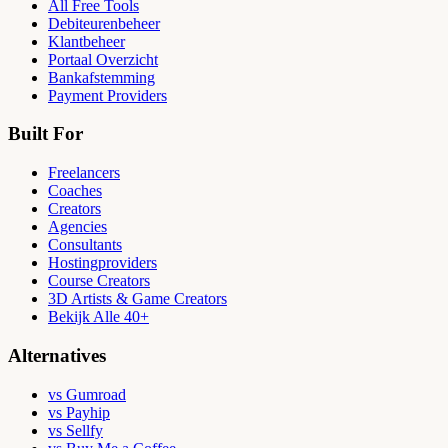
All Free Tools
Debiteurenbeheer
Klantbeheer
Portaal Overzicht
Bankafstemming
Payment Providers
Built For
Freelancers
Coaches
Creators
Agencies
Consultants
Hostingproviders
Course Creators
3D Artists & Game Creators
Bekijk Alle 40+
Alternatives
vs Gumroad
vs Payhip
vs Sellfy