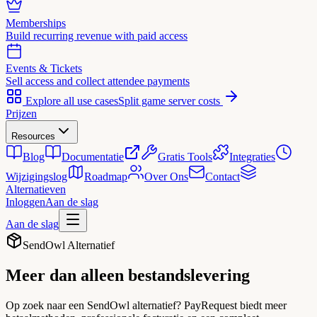
Memberships
Build recurring revenue with paid access
Events & Tickets
Sell access and collect attendee payments
Explore all use cases
Split game server costs
Prijzen
Resources
Blog
Documentatie
Gratis Tools
Integraties
Wijzigingslog
Roadmap
Over Ons
Contact
Alternatieven
Inloggen
Aan de slag
Aan de slag
SendOwl Alternatief
Meer dan alleen
bestandslevering
Op zoek naar een SendOwl alternatief? PayRequest biedt meer