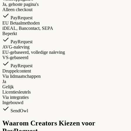
Ja, gehoste pagina's
Alleen checkout
PayRequest
EU Betaalmethoden
iDEAL, Bancontact, SEPA
Beperkt
PayRequest
AVG-naleving
EU-gebaseerd, volledige naleving
VS-gebaseerd
PayRequest
Druppelcontent
Via lidmaatschappen
Ja
Gelijk
Licentiesleutels
Via integraties
Ingebouwd
SendOwl
Waarom Creators Kiezen voor
PayRequest