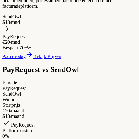
betaalmethoden, professionele facturatie en een compleet
facturatieplatform.
SendOwl
$18/mnd
PayRequest
€20/mnd
Bespaar 70%+
Aan de slag
Bekijk Prijzen
PayRequest vs
SendOwl
Functie
PayRequest
SendOwl
Winner
Startprijs
€20/maand
$18/maand
PayRequest
Platformkosten
0%