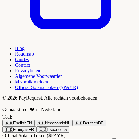
Blog
Roadmap
Guides
Contact
Privacybeleid
Algemene Voorwaarden
Misbruik melden
Official Solana Token ($PAYR)
© 2026 PayRequest. Alle rechten voorbehouden.
Gemaakt met ❤️ in Nederland
|
Taal
:
🇬🇧
English
EN
🇳🇱
Nederlands
NL
🇩🇪
Deutsch
DE
🇫🇷
Français
FR
🇪🇸
Español
ES
Official Solana Token ($PAYR):