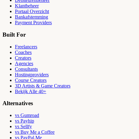
Debiteurenbeheer
Klantbeheer
Portaal Overzicht
Bankafstemming
Payment Providers
Built For
Freelancers
Coaches
Creators
Agencies
Consultants
Hostingproviders
Course Creators
3D Artists & Game Creators
Bekijk Alle 40+
Alternatives
vs Gumroad
vs Payhip
vs Sellfy
vs Buy Me a Coffee
vs PayPal.Me