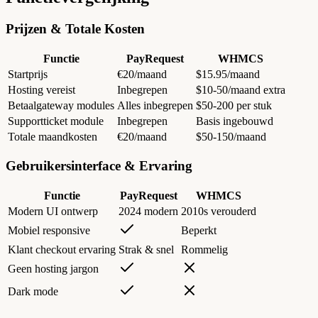
Prijzen & Totale Kosten
Functie
PayRequest
WHMCS
Startprijs
€20/maand
$15.95/maand
Hosting vereist
Inbegrepen
$10-50/maand extra
Betaalgateway modules
Alles inbegrepen
$50-200 per stuk
Supportticket module
Inbegrepen
Basis ingebouwd
Totale maandkosten
€20/maand
$50-150/maand
Gebruikersinterface & Ervaring
Functie
PayRequest
WHMCS
Modern UI ontwerp
2024 modern
2010s verouderd
Mobiel responsive
Beperkt
Klant checkout ervaring
Strak & snel
Rommelig
Geen hosting jargon
Dark mode