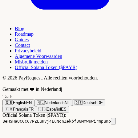
Blog
Roadmap
Guides
Contact
Privacybeleid
Algemene Voorwaarden
Misbruik melden
Official Solana Token ($PAYR)
© 2026 PayRequest. Alle rechten voorbehouden.
Gemaakt met ❤️ in Nederland
|
Taal
:
🇬🇧
English
EN
🇳🇱
Nederlands
NL
🇩🇪
Deutsch
DE
🇫🇷
Français
FR
🇪🇸
Español
ES
Official Solana Token ($PAYR):
BeHSHaUCGC67PZLuHvj4EuNonZekbfBGMmWsWirmpump