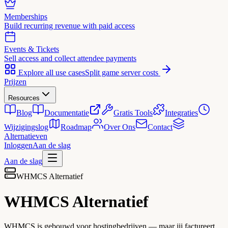
Memberships
Build recurring revenue with paid access
Events & Tickets
Sell access and collect attendee payments
Explore all use cases
Split game server costs
Prijzen
Resources
Blog
Documentatie
Gratis Tools
Integraties
Wijzigingslog
Roadmap
Over Ons
Contact
Alternatieven
Inloggen
Aan de slag
Aan de slag
WHMCS Alternatief
WHMCS
Alternatief
WHMCS is gebouwd voor hostingbedrijven — maar jij factureert