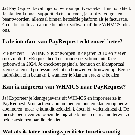
Ja! PayRequest bevat ingebouwde supportverzoeken functionaliteit.
Je klanten kunnen supporttickets indienen, je kunt ze volgen en
beantwoorden, allemaal binnen hetzelfde platform als je facturatie.
Geen behoefte aan aparte helpdesk software of dure WHMCS add-
ons.
Is de interface van PayRequest echt zoveel beter?
Zie het zelf — WHMCS is ontworpen in de jaren 2010 en ziet er
ook zo uit. PayRequest heeft een moderne, schone interface
gebouwd in 2024. Je checkout pagina's, facturen en klantportaal
zien er allemaal professioneel uit en bouwen vertrouwen op. Eerste
indrukken zijn belangrijk wanneer je klanten vraagt te betalen.
Kan ik migreren van WHMCS naar PayRequest?
Ja! Exporteer je klantgegevens uit WHMCS en importeer ze in
PayRequest. Voor actieve abonnementen moeten klanten opnieuw
abonneren, maar je kunt dit geleidelijk doen bij verlengingstijd. De
meeste bedrijven voltooien de migratie binnen een maand terwijl ze
beide systemen parallel draaien.
Wat als ik later hosting-specifieke functies nodig