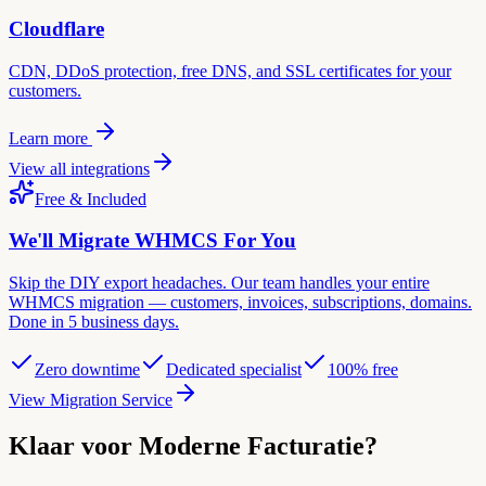
Cloudflare
CDN, DDoS protection, free DNS, and SSL certificates for your
customers.
Learn more
View all integrations
Free & Included
We'll Migrate WHMCS For You
Skip the DIY export headaches. Our team handles your entire
WHMCS migration — customers, invoices, subscriptions, domains.
Done in 5 business days.
Zero downtime
Dedicated specialist
100% free
View Migration Service
Klaar voor Moderne Facturatie?