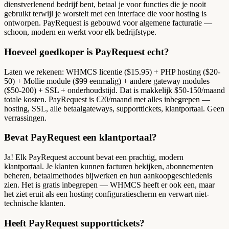
dienstverlenend bedrijf bent, betaal je voor functies die je nooit
gebruikt terwijl je worstelt met een interface die voor hosting is
ontworpen. PayRequest is gebouwd voor algemene facturatie —
schoon, modern en werkt voor elk bedrijfstype.
Hoeveel goedkoper is PayRequest echt?
Laten we rekenen: WHMCS licentie ($15.95) + PHP hosting ($20-
50) + Mollie module ($99 eenmalig) + andere gateway modules
($50-200) + SSL + onderhoudstijd. Dat is makkelijk $50-150/maand
totale kosten. PayRequest is €20/maand met alles inbegrepen —
hosting, SSL, alle betaalgateways, supporttickets, klantportaal. Geen
verrassingen.
Bevat PayRequest een klantportaal?
Ja! Elk PayRequest account bevat een prachtig, modern
klantportaal. Je klanten kunnen facturen bekijken, abonnementen
beheren, betaalmethodes bijwerken en hun aankoopgeschiedenis
zien. Het is gratis inbegrepen — WHMCS heeft er ook een, maar
het ziet eruit als een hosting configuratiescherm en verwart niet-
technische klanten.
Heeft PayRequest supporttickets?