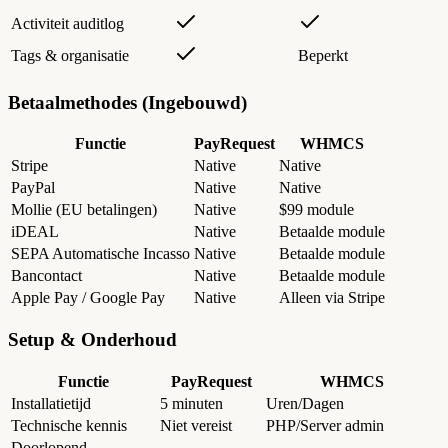
Activiteit auditlog
Tags & organisatie
Beperkt
Betaalmethodes (Ingebouwd)
Functie
PayRequest
WHMCS
Stripe
Native
Native
PayPal
Native
Native
Mollie (EU betalingen)
Native
$99 module
iDEAL
Native
Betaalde module
SEPA Automatische Incasso
Native
Betaalde module
Bancontact
Native
Betaalde module
Apple Pay / Google Pay
Native
Alleen via Stripe
Setup & Onderhoud
Functie
PayRequest
WHMCS
Installatietijd
5 minuten
Uren/Dagen
Technische kennis
Niet vereist
PHP/Server admin
Doorlopend