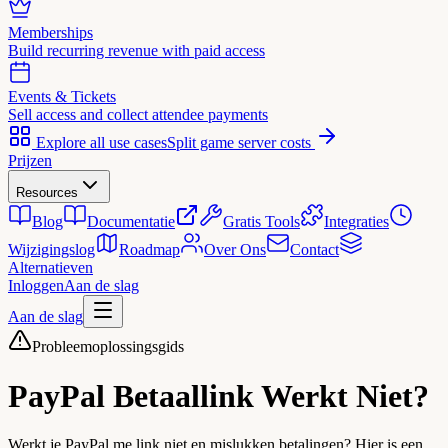
Memberships
Build recurring revenue with paid access
Events & Tickets
Sell access and collect attendee payments
Explore all use cases
Split game server costs
Prijzen
Resources
Blog
Documentatie
Gratis Tools
Integraties
Wijzigingslog
Roadmap
Over Ons
Contact
Alternatieven
Inloggen
Aan de slag
Aan de slag
Probleemoplossingsgids
PayPal Betaallink
Werkt Niet?
Werkt je PayPal.me link niet en mislukken betalingen? Hier is een