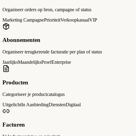
Organiseer orders op bron, campagne of status
Marketing Campagne
Prioriteit
Verkoopkanaal
VIP
Abonnementen
Organiseer terugkerende facturatie per plan of status
Jaarlijks
Maandelijks
Proef
Enterprise
Producten
Categoriseer je productcatalogus
Uitgelicht
In Aanbieding
Diensten
Digitaal
Facturen