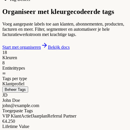
Organiseer met
kleurgecodeerde tags
Voeg aangepaste labels toe aan klanten, abonnementen, producten,
facturen en meer. Filter, segmenteer en automatiseer je hele
facturatiewerkstroom met krachtige tags.
Start met organiseren
Bekijk docs
18
Kleuren
8
Entiteittypes
∞
Tags per type
Klantprofiel
Beheer Tags
JD
John Doe
john@example.com
Toegepaste Tags
VIP Klant
Actief
Jaarplan
Referral Partner
€4.250
Lifetime Value