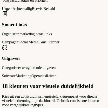
Volg factuurstatus en prioriteit
Urgent
Achterstallig
Betwist
Betaald
Smart Links
Organiseer marketing betaallinks
Campagne
Social Media
E-mail
Partner
Uitgaven
Categoriseer terugkerende uitgaven
Software
Marketing
Operaties
Reizen
18 kleuren voor visuele duidelijkheid
Kies uit een zorgvuldig samengesteld kleurenpalet voor directe
visuele herkenning in je dashboard. Gebruik consistente kleuren
voor vergelijkbare tagtypes.