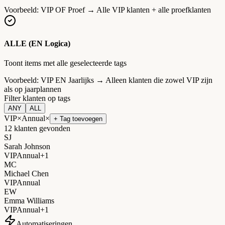
Voorbeeld: VIP OF Proef → Alle VIP klanten + alle proefklanten
ALLE (EN Logica)
Toont items met alle geselecteerde tags
Voorbeeld: VIP EN Jaarlijks → Alleen klanten die zowel VIP zijn
als op jaarplannen
Filter klanten op tags
ANY
ALL
VIP
×
Annual
×
+ Tag toevoegen
12
klanten gevonden
SJ
Sarah Johnson
VIP
Annual
+
1
MC
Michael Chen
VIP
Annual
EW
Emma Williams
VIP
Annual
+
1
Automatiseringen