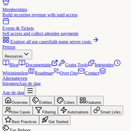
Memberships
Build recurring revenue with paid access
Events & Tickets
Sell access and collect attendee payments
Explore all use cases
Split game server costs
Prijzen
Resources
Blog
Documentatie
Gratis Tools
Integraties
Wijzigingslog
Roadmap
Over Ons
Contact
Alternatieven
Inloggen
Aan de slag
Aan de slag
Overview
Entities
Colors
Features
Use Cases
Filtering
Automations
Smart Links
Best Practices
Get Started
Tag Beheer