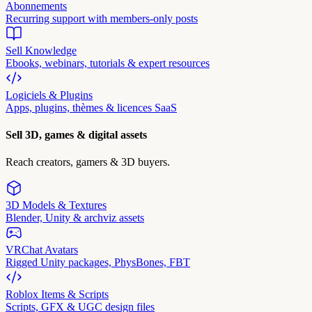
Abonnements
Recurring support with members-only posts
Sell Knowledge
Ebooks, webinars, tutorials & expert resources
Logiciels & Plugins
Apps, plugins, thèmes & licences SaaS
Sell 3D, games & digital assets
Reach creators, gamers & 3D buyers.
3D Models & Textures
Blender, Unity & archviz assets
VRChat Avatars
Rigged Unity packages, PhysBones, FBT
Roblox Items & Scripts
Scripts, GFX & UGC design files