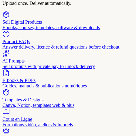
Upload once. Deliver automatically.
Sell Digital Products
Ebooks, courses, templates, software & downloads
Product FAQs
Answer delivery, licence & refund questions before checkout
AI Prompts
Sell prompts with private pay-to-unlock delivery
E-books & PDFs
Guides, manuels & publications numériques
Templates & Designs
Canva, Notion, templates web & plus
Cours en Ligne
Formations vidéo, ateliers & tutoriels