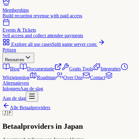
Memberships
Build recurring revenue with paid access
Events & Tickets
Sell access and collect attendee payments
Explore all use cases
Split game server costs
Prijzen
Resources
Blog
Documentatie
Gratis Tools
Integraties
Wijzigingslog
Roadmap
Over Ons
Contact
Alternatieven
Inloggen
Aan de slag
Aan de slag
Alle Betaalproviders
🇯🇵
Betaalproviders in Japan