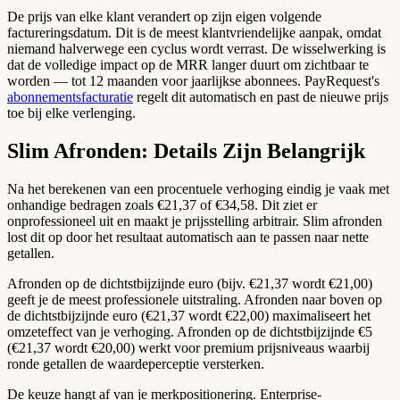
De prijs van elke klant verandert op zijn eigen volgende
factureringsdatum. Dit is de meest klantvriendelijke aanpak, omdat
niemand halverwege een cyclus wordt verrast. De wisselwerking is
dat de volledige impact op de MRR langer duurt om zichtbaar te
worden — tot 12 maanden voor jaarlijkse abonnees. PayRequest's
abonnementsfacturatie
regelt dit automatisch en past de nieuwe prijs
toe bij elke verlenging.
Slim Afronden: Details Zijn Belangrijk
Na het berekenen van een procentuele verhoging eindig je vaak met
onhandige bedragen zoals €21,37 of €34,58. Dit ziet er
onprofessioneel uit en maakt je prijsstelling arbitrair. Slim afronden
lost dit op door het resultaat automatisch aan te passen naar nette
getallen.
Afronden op de dichtstbijzijnde euro (bijv. €21,37 wordt €21,00)
geeft je de meest professionele uitstraling. Afronden naar boven op
de dichtstbijzijnde euro (€21,37 wordt €22,00) maximaliseert het
omzeteffect van je verhoging. Afronden op de dichtstbijzijnde €5
(€21,37 wordt €20,00) werkt voor premium prijsniveaus waarbij
ronde getallen de waardeperceptie versterken.
De keuze hangt af van je merkpositionering. Enterprise-