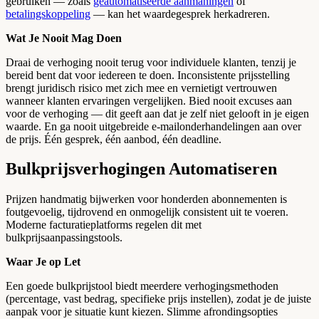
gebruiken — zoals
geautomatiseerde aanmaningen
of
betalingskoppeling
— kan het waardegesprek herkadreren.
Wat Je Nooit Mag Doen
Draai de verhoging nooit terug voor individuele klanten, tenzij je
bereid bent dat voor iedereen te doen. Inconsistente prijsstelling
brengt juridisch risico met zich mee en vernietigt vertrouwen
wanneer klanten ervaringen vergelijken. Bied nooit excuses aan
voor de verhoging — dit geeft aan dat je zelf niet gelooft in je eigen
waarde. En ga nooit uitgebreide e-mailonderhandelingen aan over
de prijs. Één gesprek, één aanbod, één deadline.
Bulkprijsverhogingen Automatiseren
Prijzen handmatig bijwerken voor honderden abonnementen is
foutgevoelig, tijdrovend en onmogelijk consistent uit te voeren.
Moderne facturatieplatforms regelen dit met
bulkprijsaanpassingstools.
Waar Je op Let
Een goede bulkprijstool biedt meerdere verhogingsmethoden
(percentage, vast bedrag, specifieke prijs instellen), zodat je de juiste
aanpak voor je situatie kunt kiezen. Slimme afrondingsopties