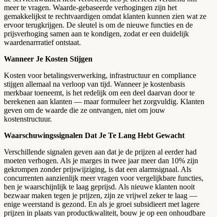
meer te vragen. Waarde-gebaseerde verhogingen zijn het
gemakkelijkst te rechtvaardigen omdat klanten kunnen zien wat ze
ervoor terugkrijgen. De sleutel is om de nieuwe functies en de
prijsverhoging samen aan te kondigen, zodat er een duidelijk
waardenarrratief ontstaat.
Wanneer Je Kosten Stijgen
Kosten voor betalingsverwerking, infrastructuur en compliance
stijgen allemaal na verloop van tijd. Wanneer je kostenbasis
merkbaar toeneemt, is het redelijk om een deel daarvan door te
berekenen aan klanten — maar formuleer het zorgvuldig. Klanten
geven om de waarde die ze ontvangen, niet om jouw
kostenstructuur.
Waarschuwingssignalen Dat Je Te Lang Hebt Gewacht
Verschillende signalen geven aan dat je de prijzen al eerder had
moeten verhogen. Als je marges in twee jaar meer dan 10% zijn
gekrompen zonder prijswijziging, is dat een alarmsignaal. Als
concurrenten aanzienlijk meer vragen voor vergelijkbare functies,
ben je waarschijnlijk te laag geprijsd. Als nieuwe klanten nooit
bezwaar maken tegen je prijzen, zijn ze vrijwel zeker te laag —
enige weerstand is gezond. En als je groei subsidieert met lagere
prijzen in plaats van productkwaliteit, bouw je op een onhoudbare