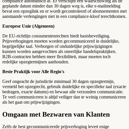
compliance automatisch af. Er verschijnt een waarschuwing als de
geplande datum minder dan 30 dagen weg is, elke e-mailmelding
bevat een opzeglink en er wordt gecontroleerd of abonnementen met
aanstaande verlengingen niet in een compliance-kloof terechtkomen.
Europese Unie (Algemeen)
De EU-richtlijn consumentenrechten biedt basisbeveiliging.
Prijsverhogingen moeten worden gecommuniceerd in duidelijke,
begrijpelijke taal. Verborgen of onduidelijke prijswijzigingen
kunnen worden aangevochten als oneerlijke handelspraktijken.
B2B-contracten hebben meer flexibiliteit, maar moeten toch
redelijke opzegtermijnen aanhouden.
Beste Praktijk voor Alle Regio's
Geef ongeacht de jurisdictie minimaal 30 dagen opzegtermijn,
vermeld het opzegrecht, gebruik duidelijke en specifieke taal (exacte
bedragen, exacte datums) en bewaar alle verzonden communicatie.
Te veel communiceren is altijd veiliger dan te weinig communiceren
als het gaat om prijswijzigingen.
Omgaan met Bezwaren van Klanten
Zelfs de best gecommuniceerde prijsverhoging levert enige