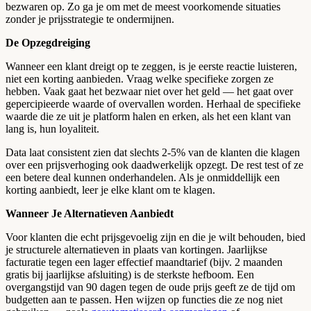
bezwaren op. Zo ga je om met de meest voorkomende situaties
zonder je prijsstrategie te ondermijnen.
De Opzegdreiging
Wanneer een klant dreigt op te zeggen, is je eerste reactie luisteren,
niet een korting aanbieden. Vraag welke specifieke zorgen ze
hebben. Vaak gaat het bezwaar niet over het geld — het gaat over
gepercipieerde waarde of overvallen worden. Herhaal de specifieke
waarde die ze uit je platform halen en erken, als het een klant van
lang is, hun loyaliteit.
Data laat consistent zien dat slechts 2-5% van de klanten die klagen
over een prijsverhoging ook daadwerkelijk opzegt. De rest test of ze
een betere deal kunnen onderhandelen. Als je onmiddellijk een
korting aanbiedt, leer je elke klant om te klagen.
Wanneer Je Alternatieven Aanbiedt
Voor klanten die echt prijsgevoelig zijn en die je wilt behouden, bied
je structurele alternatieven in plaats van kortingen. Jaarlijkse
facturatie tegen een lager effectief maandtarief (bijv. 2 maanden
gratis bij jaarlijkse afsluiting) is de sterkste hefboom. Een
overgangstijd van 90 dagen tegen de oude prijs geeft ze de tijd om
budgetten aan te passen. Hen wijzen op functies die ze nog niet