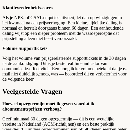
Klanttevredenheidsscores
Als je NPS- of CSAT-enquêtes uitvoert, let dan op wijzigingen in
het kwartaal na een prijsverhoging. Een kleine, tijdelijke daling is
normaal en herstelt doorgaans binnen 60 dagen. Een aanhoudende
daling wijst op een dieper probleem met de waardeperceptie dat
prijsstelling alleen niet heeft veroorzaakt.
Volume Supporttickets
Volg het volume van prijsgerelateerde supporttickets in de 30 dagen
na de aankondiging. Dit is je beste real-time indicator van
communicatie-effectiviteit. Een hoog ticketvolume betekent dat je e-
mail niet duidelijk genoeg was — beoordeel dit en verbeter het voor
de volgende keer.
Veelgestelde Vragen
Hoeveel opzegtermijn moet ik geven voordat ik
abonnementsprijzen verhoog?
Geef minimaal 30 dagen opzegtermijn — dit is een wettelijke
vereiste in Nederland (ACM-richtlijnen) en een beste praktijk
wereldwijd. Langere opzegtermijnen van 60-90 dagen werken beter