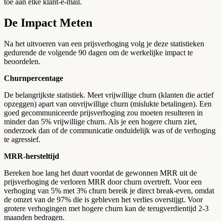
toe aan elke klant-e-mail.
De Impact Meten
Na het uitvoeren van een prijsverhoging volg je deze statistieken
gedurende de volgende 90 dagen om de werkelijke impact te
beoordelen.
Churnpercentage
De belangrijkste statistiek. Meet vrijwillige churn (klanten die actief
opzeggen) apart van onvrijwillige churn (mislukte betalingen). Een
goed gecommuniceerde prijsverhoging zou moeten resulteren in
minder dan 5% vrijwillige churn. Als je een hogere churn ziet,
onderzoek dan of de communicatie onduidelijk was of de verhoging
te agressief.
MRR-hersteltijd
Bereken hoe lang het duurt voordat de gewonnen MRR uit de
prijsverhoging de verloren MRR door churn overtreft. Voor een
verhoging van 5% met 3% churn bereik je direct break-even, omdat
de omzet van de 97% die is gebleven het verlies overstijgt. Voor
grotere verhogingen met hogere churn kan de terugverdientijd 2-3
maanden bedragen.