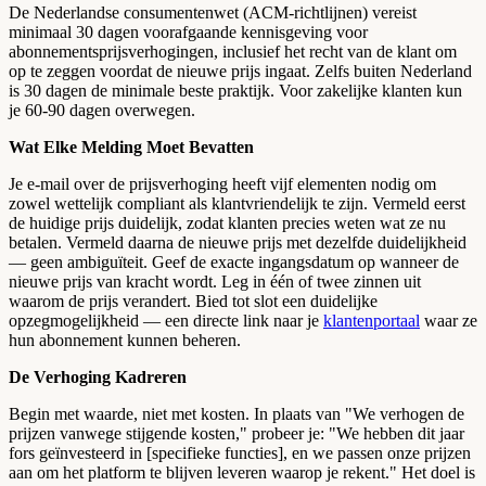
De Nederlandse consumentenwet (ACM-richtlijnen) vereist
minimaal 30 dagen voorafgaande kennisgeving voor
abonnementsprijsverhogingen, inclusief het recht van de klant om
op te zeggen voordat de nieuwe prijs ingaat. Zelfs buiten Nederland
is 30 dagen de minimale beste praktijk. Voor zakelijke klanten kun
je 60-90 dagen overwegen.
Wat Elke Melding Moet Bevatten
Je e-mail over de prijsverhoging heeft vijf elementen nodig om
zowel wettelijk compliant als klantvriendelijk te zijn. Vermeld eerst
de huidige prijs duidelijk, zodat klanten precies weten wat ze nu
betalen. Vermeld daarna de nieuwe prijs met dezelfde duidelijkheid
— geen ambiguïteit. Geef de exacte ingangsdatum op wanneer de
nieuwe prijs van kracht wordt. Leg in één of twee zinnen uit
waarom de prijs verandert. Bied tot slot een duidelijke
opzegmogelijkheid — een directe link naar je
klantenportaal
waar ze
hun abonnement kunnen beheren.
De Verhoging Kadreren
Begin met waarde, niet met kosten. In plaats van "We verhogen de
prijzen vanwege stijgende kosten," probeer je: "We hebben dit jaar
fors geïnvesteerd in [specifieke functies], en we passen onze prijzen
aan om het platform te blijven leveren waarop je rekent." Het doel is