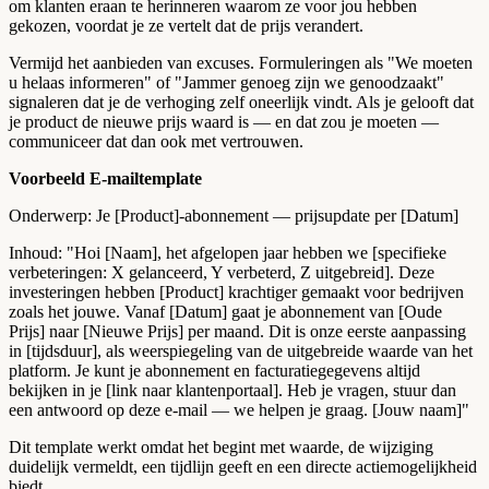
om klanten eraan te herinneren waarom ze voor jou hebben
gekozen, voordat je ze vertelt dat de prijs verandert.
Vermijd het aanbieden van excuses. Formuleringen als "We moeten
u helaas informeren" of "Jammer genoeg zijn we genoodzaakt"
signaleren dat je de verhoging zelf oneerlijk vindt. Als je gelooft dat
je product de nieuwe prijs waard is — en dat zou je moeten —
communiceer dat dan ook met vertrouwen.
Voorbeeld E-mailtemplate
Onderwerp: Je [Product]-abonnement — prijsupdate per [Datum]
Inhoud: "Hoi [Naam], het afgelopen jaar hebben we [specifieke
verbeteringen: X gelanceerd, Y verbeterd, Z uitgebreid]. Deze
investeringen hebben [Product] krachtiger gemaakt voor bedrijven
zoals het jouwe. Vanaf [Datum] gaat je abonnement van [Oude
Prijs] naar [Nieuwe Prijs] per maand. Dit is onze eerste aanpassing
in [tijdsduur], als weerspiegeling van de uitgebreide waarde van het
platform. Je kunt je abonnement en facturatiegegevens altijd
bekijken in je [link naar klantenportaal]. Heb je vragen, stuur dan
een antwoord op deze e-mail — we helpen je graag. [Jouw naam]"
Dit template werkt omdat het begint met waarde, de wijziging
duidelijk vermeldt, een tijdlijn geeft en een directe actiemogelijkheid
biedt.