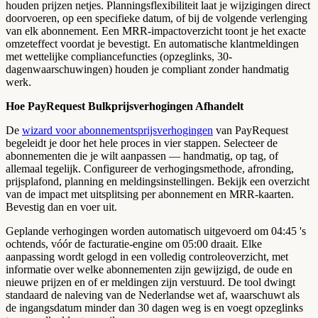
houden prijzen netjes. Planningsflexibiliteit laat je wijzigingen direct
doorvoeren, op een specifieke datum, of bij de volgende verlenging
van elk abonnement. Een MRR-impactoverzicht toont je het exacte
omzeteffect voordat je bevestigt. En automatische klantmeldingen
met wettelijke compliancefuncties (opzeglinks, 30-
dagenwaarschuwingen) houden je compliant zonder handmatig
werk.
Hoe PayRequest Bulkprijsverhogingen Afhandelt
De
wizard voor abonnementsprijsverhogingen
van PayRequest
begeleidt je door het hele proces in vier stappen. Selecteer de
abonnementen die je wilt aanpassen — handmatig, op tag, of
allemaal tegelijk. Configureer de verhogingsmethode, afronding,
prijsplafond, planning en meldingsinstellingen. Bekijk een overzicht
van de impact met uitsplitsing per abonnement en MRR-kaarten.
Bevestig dan en voer uit.
Geplande verhogingen worden automatisch uitgevoerd om 04:45 's
ochtends, vóór de facturatie-engine om 05:00 draait. Elke
aanpassing wordt gelogd in een volledig controleoverzicht, met
informatie over welke abonnementen zijn gewijzigd, de oude en
nieuwe prijzen en of er meldingen zijn verstuurd. De tool dwingt
standaard de naleving van de Nederlandse wet af, waarschuwt als
de ingangsdatum minder dan 30 dagen weg is en voegt opzeglinks