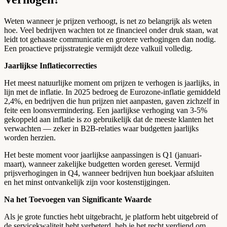
Weten wanneer je prijzen verhoogt, is net zo belangrijk als weten
hoe. Veel bedrijven wachten tot ze financieel onder druk staan, wat
leidt tot gehaaste communicatie en grotere verhogingen dan nodig.
Een proactieve prijsstrategie vermijdt deze valkuil volledig.
Jaarlijkse Inflatiecorrecties
Het meest natuurlijke moment om prijzen te verhogen is jaarlijks, in
lijn met de inflatie. In 2025 bedroeg de Eurozone-inflatie gemiddeld
2,4%, en bedrijven die hun prijzen niet aanpasten, gaven zichzelf in
feite een loonsvermindering. Een jaarlijkse verhoging van 3-5%
gekoppeld aan inflatie is zo gebruikelijk dat de meeste klanten het
verwachten — zeker in B2B-relaties waar budgetten jaarlijks
worden herzien.
Het beste moment voor jaarlijkse aanpassingen is Q1 (januari-
maart), wanneer zakelijke budgetten worden gereset. Vermijd
prijsverhogingen in Q4, wanneer bedrijven hun boekjaar afsluiten
en het minst ontvankelijk zijn voor kostenstijgingen.
Na het Toevoegen van Significante Waarde
Als je grote functies hebt uitgebracht, je platform hebt uitgebreid of
de servicekwaliteit hebt verbeterd, heb je het recht verdiend om