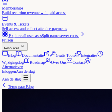
Memberships
Build recurring revenue with paid access
Events & Tickets
Sell access and collect attendee payments
Explore all use cases
Split game server costs
Prijzen
Resources
Blog
Documentatie
Gratis Tools
Integraties
Wijzigingslog
Roadmap
Over Ons
Contact
Alternatieven
Inloggen
Aan de slag
Aan de slag
Terug naar Blog