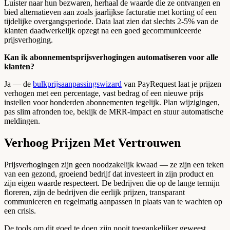
Luister naar hun bezwaren, herhaal de waarde die ze ontvangen en
bied alternatieven aan zoals jaarlijkse facturatie met korting of een
tijdelijke overgangsperiode. Data laat zien dat slechts 2-5% van de
klanten daadwerkelijk opzegt na een goed gecommuniceerde
prijsverhoging.
Kan ik abonnementsprijsverhogingen automatiseren voor alle
klanten?
Ja — de
bulkprijsaanpassingswizard
van PayRequest laat je prijzen
verhogen met een percentage, vast bedrag of een nieuwe prijs
instellen voor honderden abonnementen tegelijk. Plan wijzigingen,
pas slim afronden toe, bekijk de MRR-impact en stuur automatische
meldingen.
Verhoog Prijzen Met Vertrouwen
Prijsverhogingen zijn geen noodzakelijk kwaad — ze zijn een teken
van een gezond, groeiend bedrijf dat investeert in zijn product en
zijn eigen waarde respecteert. De bedrijven die op de lange termijn
floreren, zijn de bedrijven die eerlijk prijzen, transparant
communiceren en regelmatig aanpassen in plaats van te wachten op
een crisis.
De tools om dit goed te doen zijn nooit toegankelijker geweest.