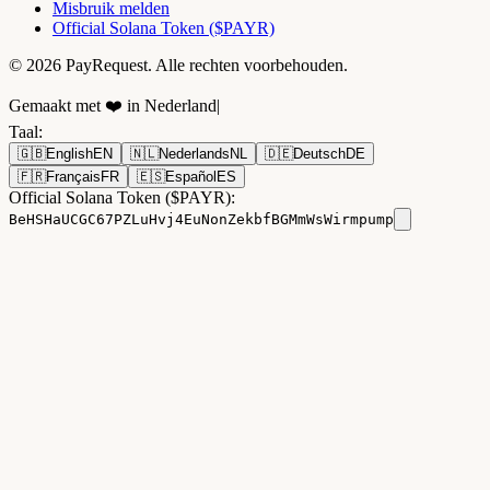
Misbruik melden
Official Solana Token ($PAYR)
© 2026 PayRequest. Alle rechten voorbehouden.
Gemaakt met ❤️ in Nederland
|
Taal
:
🇬🇧
English
EN
🇳🇱
Nederlands
NL
🇩🇪
Deutsch
DE
🇫🇷
Français
FR
🇪🇸
Español
ES
Official Solana Token ($PAYR):
BeHSHaUCGC67PZLuHvj4EuNonZekbfBGMmWsWirmpump