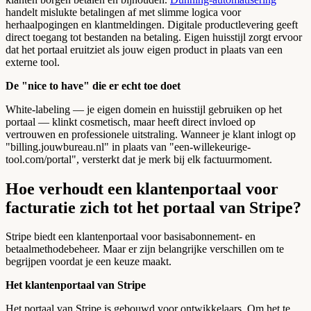
handelt mislukte betalingen af met slimme logica voor
herhaalpogingen en klantmeldingen. Digitale productlevering geeft
direct toegang tot bestanden na betaling. Eigen huisstijl zorgt ervoor
dat het portaal eruitziet als jouw eigen product in plaats van een
externe tool.
De "nice to have" die er echt toe doet
White-labeling — je eigen domein en huisstijl gebruiken op het
portaal — klinkt cosmetisch, maar heeft direct invloed op
vertrouwen en professionele uitstraling. Wanneer je klant inlogt op
"billing.jouwbureau.nl" in plaats van "een-willekeurige-
tool.com/portal", versterkt dat je merk bij elk factuurmoment.
Hoe verhoudt een klantenportaal voor
facturatie zich tot het portaal van Stripe?
Stripe biedt een klantenportaal voor basisabonnement- en
betaalmethodebeheer. Maar er zijn belangrijke verschillen om te
begrijpen voordat je een keuze maakt.
Het klantenportaal van Stripe
Het portaal van Stripe is gebouwd voor ontwikkelaars. Om het te