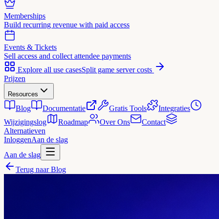
Memberships
Build recurring revenue with paid access
Events & Tickets
Sell access and collect attendee payments
Explore all use cases
Split game server costs
Prijzen
Resources
Blog
Documentatie
Gratis Tools
Integraties
Wijzigingslog
Roadmap
Over Ons
Contact
Alternatieven
Inloggen
Aan de slag
Aan de slag
Terug naar Blog