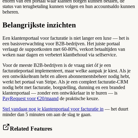
enorm van een portaal waar klanten borgen kunnen betalen, de
status van terugbetaling kunnen volgen en hun accountsaldo kunnen
beheren.
Belangrijkste inzichten
Een klantenportaal voor facturatie is niet langer een luxe — het is
een basisverwachting voor B2B-bedrijven. Het juiste portaal
verlaagt de supportkosten met 60-80%, verkort betaaltijden van
weken naar dagen en verbetert klantbehoud via selfservice.
Voor de meeste B2B-bedrijven is de vraag niet óf je een
facturatieportaal implementeert, maar welke aanpak je kiest. Als je
een ontwikkelteam hebt en alleen abonnementsbeheer nodig hebt,
werkt het portaal van Stripe. Als je een compleet facturatie-CRM
nodig hebt met facturatie, borgstelling, dunning en een branded
klantenportaal — zonder een ontwikkelaar in te huren — is
PayRequest voor €20/maand
de praktische keuze.
Stel vandaag nog je klantenportaal voor facturatie in
— het duurt
minder dan 5 minuten om aan de slag te gaan.
Related Features