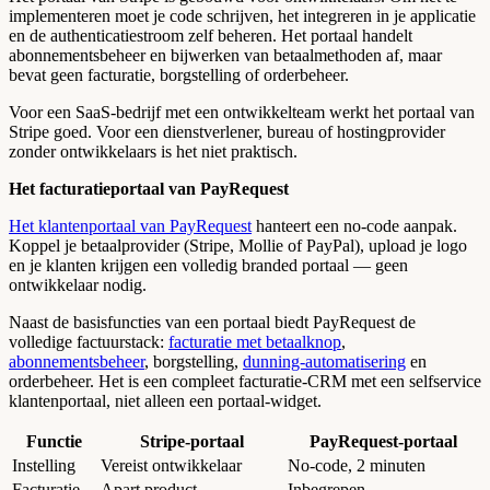
implementeren moet je code schrijven, het integreren in je applicatie
en de authenticatiestroom zelf beheren. Het portaal handelt
abonnementsbeheer en bijwerken van betaalmethoden af, maar
bevat geen facturatie, borgstelling of orderbeheer.
Voor een SaaS-bedrijf met een ontwikkelteam werkt het portaal van
Stripe goed. Voor een dienstverlener, bureau of hostingprovider
zonder ontwikkelaars is het niet praktisch.
Het facturatieportaal van PayRequest
Het klantenportaal van PayRequest
hanteert een no-code aanpak.
Koppel je betaalprovider (Stripe, Mollie of PayPal), upload je logo
en je klanten krijgen een volledig branded portaal — geen
ontwikkelaar nodig.
Naast de basisfuncties van een portaal biedt PayRequest de
volledige factuurstack:
facturatie met betaalknop
,
abonnementsbeheer
, borgstelling,
dunning-automatisering
en
orderbeheer. Het is een compleet facturatie-CRM met een selfservice
klantenportaal, niet alleen een portaal-widget.
Functie
Stripe-portaal
PayRequest-portaal
Instelling
Vereist ontwikkelaar
No-code, 2 minuten
Facturatie
Apart product
Inbegrepen