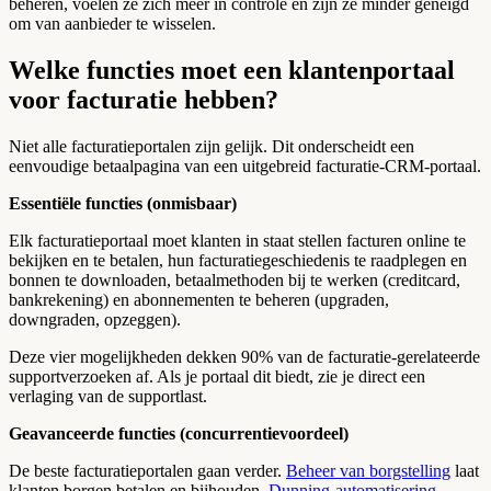
beheren, voelen ze zich meer in controle en zijn ze minder geneigd
om van aanbieder te wisselen.
Welke functies moet een klantenportaal
voor facturatie hebben?
Niet alle facturatieportalen zijn gelijk. Dit onderscheidt een
eenvoudige betaalpagina van een uitgebreid facturatie-CRM-portaal.
Essentiële functies (onmisbaar)
Elk facturatieportaal moet klanten in staat stellen facturen online te
bekijken en te betalen, hun facturatiegeschiedenis te raadplegen en
bonnen te downloaden, betaalmethoden bij te werken (creditcard,
bankrekening) en abonnementen te beheren (upgraden,
downgraden, opzeggen).
Deze vier mogelijkheden dekken 90% van de facturatie-gerelateerde
supportverzoeken af. Als je portaal dit biedt, zie je direct een
verlaging van de supportlast.
Geavanceerde functies (concurrentievoordeel)
De beste facturatieportalen gaan verder.
Beheer van borgstelling
laat
klanten borgen betalen en bijhouden.
Dunning-automatisering