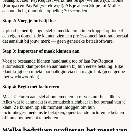
betaalprovider. PayRequest werkt met Stripe (wereldwijd), Mollie
(Europa) en PayPal (wereldwijd). Als je al een Stripe- of Mollie-
account hebt, duurt de koppeling 30 seconden.
Stap 2: Voeg je huisstijl toe
Upload je bedrijfslogo, stel je merkkleuren in en koppel optioneel
een eigen domein. Je klanten zien een professioneel facturatieportaal
dat aansluit bij jouw merk — geen generieke betaalsoftware.
Stap 3: Importeer of maak klanten aan
Voeg je bestaande klanten handmatig toe of laat PayRequest
automatisch klantprofielen aanmaken bij hun eerste betaling. Elke
klant krijgt een unieke portaallogin via een magic link (geen gedoe
met wachtwoorden).
Stap 4: Begin met factureren
Maak facturen aan, stel abonnementen in of verstuur betaallinks.
Alles wat je aanmaakt is automatisch zichtbaar in het portaal van je
klant. Ze kunnen op elk moment inloggen om hun
facturatiegeschiedenis te bekijken, openstaande facturen te betalen
of hun abonnement te beheren.
Welke bedrijven profiteren het meest van