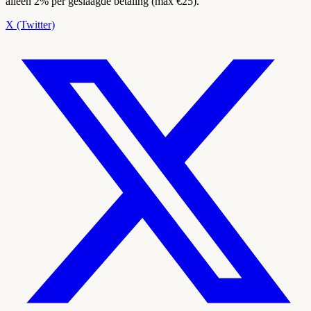
alleen 2% per geslaagde betaling (max €25).
X (Twitter)