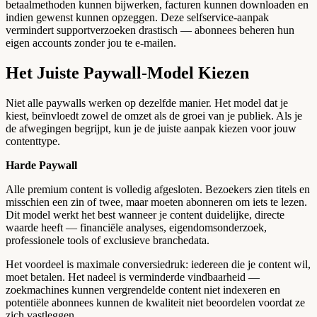
betaalmethoden kunnen bijwerken, facturen kunnen downloaden en
indien gewenst kunnen opzeggen. Deze selfservice-aanpak
vermindert supportverzoeken drastisch — abonnees beheren hun
eigen accounts zonder jou te e-mailen.
Het Juiste Paywall-Model Kiezen
Niet alle paywalls werken op dezelfde manier. Het model dat je
kiest, beïnvloedt zowel de omzet als de groei van je publiek. Als je
de afwegingen begrijpt, kun je de juiste aanpak kiezen voor jouw
contenttype.
Harde Paywall
Alle premium content is volledig afgesloten. Bezoekers zien titels en
misschien een zin of twee, maar moeten abonneren om iets te lezen.
Dit model werkt het best wanneer je content duidelijke, directe
waarde heeft — financiële analyses, eigendomsonderzoek,
professionele tools of exclusieve branchedata.
Het voordeel is maximale conversiedruk: iedereen die je content wil,
moet betalen. Het nadeel is verminderde vindbaarheid —
zoekmachines kunnen vergrendelde content niet indexeren en
potentiële abonnees kunnen de kwaliteit niet beoordelen voordat ze
zich vastleggen.