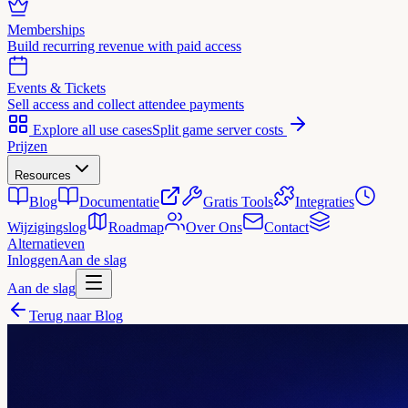
Memberships
Build recurring revenue with paid access
Events & Tickets
Sell access and collect attendee payments
Explore all use cases
Split game server costs
Prijzen
Resources
Blog
Documentatie
Gratis Tools
Integraties
Wijzigingslog
Roadmap
Over Ons
Contact
Alternatieven
Inloggen
Aan de slag
Aan de slag
Terug naar Blog