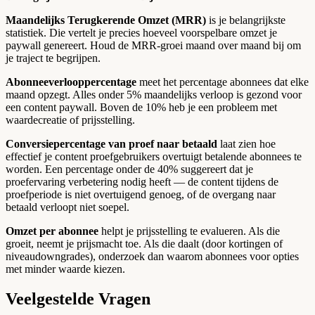
Maandelijks Terugkerende Omzet (MRR)
is je belangrijkste
statistiek. Die vertelt je precies hoeveel voorspelbare omzet je
paywall genereert. Houd de MRR-groei maand over maand bij om
je traject te begrijpen.
Abonneeverlooppercentage
meet het percentage abonnees dat elke
maand opzegt. Alles onder 5% maandelijks verloop is gezond voor
een content paywall. Boven de 10% heb je een probleem met
waardecreatie of prijsstelling.
Conversiepercentage van proef naar betaald
laat zien hoe
effectief je content proefgebruikers overtuigt betalende abonnees te
worden. Een percentage onder de 40% suggereert dat je
proefervaring verbetering nodig heeft — de content tijdens de
proefperiode is niet overtuigend genoeg, of de overgang naar
betaald verloopt niet soepel.
Omzet per abonnee
helpt je prijsstelling te evalueren. Als die
groeit, neemt je prijsmacht toe. Als die daalt (door kortingen of
niveaudowngrades), onderzoek dan waarom abonnees voor opties
met minder waarde kiezen.
Veelgestelde Vragen