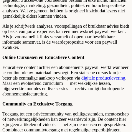
gegroeid. Succesvolle voorbeelden bestaan in elke niche: financiën,
technologie, marketing, gezondheid, politiek en branchespecifieke
analyses. Wat ze gemeen hebben is origineel inzicht dat lezers niet
gemakkelijk elders kunnen vinden.
Als je schrijfwerk analyses, voorspellingen of bruikbaar advies biedt
op basis van jouw expertise, kan een nieuwsbrief-paywall werken.
Als je voornamelijk links verzamelt of openbaar beschikbare
informatie samenvat, is de waardepropositie voor een paywall
zwakker.
Online Cursussen en Educatieve Content
Educatieve content achter een abonnements-paywall werkt wanneer
je continu nieuw materiaal toevoegt. Een statische cursus kun je
beter als eenmalige aankoop verkopen via
digitale productlevering
.
Maar een evoluerend curriculum — met wekelijkse lessen,
bijgewerkte modules en live sessies — rechtvaardigt doorlopende
abonnementsfacturering.
Community en Exclusieve Toegang
Toegang tot een privécommunity van gelijkgestemden, mentorschap
of netwerkmogelijkheden kan zeer waardevol zijn. De content hier
zijn geen artikelen of video's — het zijn de mensen en gesprekken.
Combineer communitytoegang met regelmatige expertbijdragen