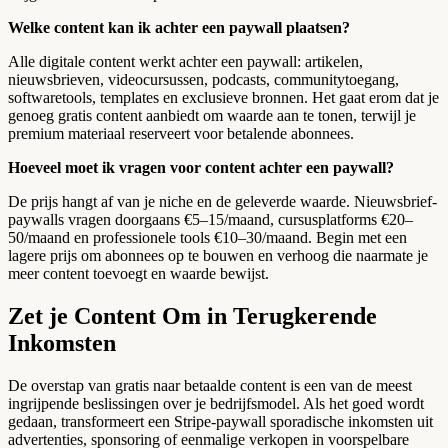
Welke content kan ik achter een paywall plaatsen?
Alle digitale content werkt achter een paywall: artikelen,
nieuwsbrieven, videocursussen, podcasts, communitytoegang,
softwaretools, templates en exclusieve bronnen. Het gaat erom dat je
genoeg gratis content aanbiedt om waarde aan te tonen, terwijl je
premium materiaal reserveert voor betalende abonnees.
Hoeveel moet ik vragen voor content achter een paywall?
De prijs hangt af van je niche en de geleverde waarde. Nieuwsbrief-
paywalls vragen doorgaans €5–15/maand, cursusplatforms €20–
50/maand en professionele tools €10–30/maand. Begin met een
lagere prijs om abonnees op te bouwen en verhoog die naarmate je
meer content toevoegt en waarde bewijst.
Zet je Content Om in Terugkerende
Inkomsten
De overstap van gratis naar betaalde content is een van de meest
ingrijpende beslissingen over je bedrijfsmodel. Als het goed wordt
gedaan, transformeert een Stripe-paywall sporadische inkomsten uit
advertenties, sponsoring of eenmalige verkopen in voorspelbare