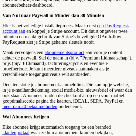
abonneebeheer-dashboard.
Van Nul naar Paywall in Minder dan 30 Minuten
Hier is het volledige installatieproces. Maak eerst
een PayRequest-
account aan
en koppel je Stripe-account. Dit duurt ongeveer twee
minuten en maakt gebruik van Stripe's beveiligde OAuth-flow —
PayRequest ziet je Stripe geheime sleutels nooit.
Maak vervolgens een
abonnementsproduct
aan voor je content
achter de paywall. Stel de naam in (bijv. "Premium Lidmaatschap"),
prijs (bijv. €10/maand), factureringscyclus en eventuele
proefperiode. Je kunt meerdere niveaus aanmaken als je
verschillende toegangsniveaus wilt aanbieden.
Deel ten slotte je abonnement-aanmeldlink. Die kan op je website,
in je e-mailhandtekening, social media-bio, nieuwsbrief of waar dan
ook staan. Abonnees ronden de checkout af op een voor mobiel
geoptimaliseerde pagina die kaarten, iDEAL, SEPA, PayPal en
meer dan 20 betaalmethoden
ondersteunt.
Wat Abonnees Krijgen
Elke abonnee krijgt automatisch toegang tot een branded
klantenportaal
waar ze hun abonnement kunnen bekijken,