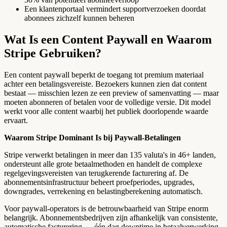
Een klantenportaal vermindert supportverzoeken doordat
abonnees zichzelf kunnen beheren
Wat Is een Content Paywall en Waarom
Stripe Gebruiken?
Een content paywall beperkt de toegang tot premium materiaal
achter een betalingsvereiste. Bezoekers kunnen zien dat content
bestaat — misschien lezen ze een preview of samenvatting — maar
moeten abonneren of betalen voor de volledige versie. Dit model
werkt voor alle content waarbij het publiek doorlopende waarde
ervaart.
Waarom Stripe Dominant Is bij Paywall-Betalingen
Stripe verwerkt betalingen in meer dan 135 valuta's in 46+ landen,
ondersteunt alle grote betaalmethoden en handelt de complexe
regelgevingsvereisten van terugkerende facturering af. De
abonnementsinfrastructuur beheert proefperiodes, upgrades,
downgrades, verrekening en belastingberekening automatisch.
Voor paywall-operators is de betrouwbaarheid van Stripe enorm
belangrijk. Abonnementsbedrijven zijn afhankelijk van consistente,
automatische facturering — één dag downtime in betaalverwerking