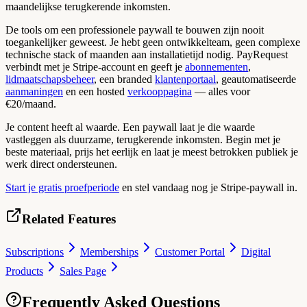
maandelijkse terugkerende inkomsten.
De tools om een professionele paywall te bouwen zijn nooit
toegankelijker geweest. Je hebt geen ontwikkelteam, geen complexe
technische stack of maanden aan installatietijd nodig. PayRequest
verbindt met je Stripe-account en geeft je
abonnementen
,
lidmaatschapsbeheer
, een branded
klantenportaal
, geautomatiseerde
aanmaningen
en een hosted
verkooppagina
— alles voor
€20/maand.
Je content heeft al waarde. Een paywall laat je die waarde
vastleggen als duurzame, terugkerende inkomsten. Begin met je
beste materiaal, prijs het eerlijk en laat je meest betrokken publiek je
werk direct ondersteunen.
Start je gratis proefperiode
en stel vandaag nog je Stripe-paywall in.
Related Features
Subscriptions
Memberships
Customer Portal
Digital
Products
Sales Page
Frequently Asked Questions