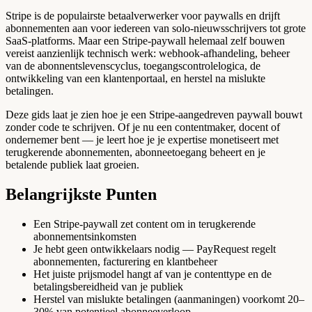
Stripe is de populairste betaalverwerker voor paywalls en drijft
abonnementen aan voor iedereen van solo-nieuwsschrijvers tot grote
SaaS-platforms. Maar een Stripe-paywall helemaal zelf bouwen
vereist aanzienlijk technisch werk: webhook-afhandeling, beheer
van de abonnentslevenscyclus, toegangscontrolelogica, de
ontwikkeling van een klantenportaal, en herstel na mislukte
betalingen.
Deze gids laat je zien hoe je een Stripe-aangedreven paywall bouwt
zonder code te schrijven. Of je nu een contentmaker, docent of
ondernemer bent — je leert hoe je je expertise monetiseert met
terugkerende abonnementen, abonneetoegang beheert en je
betalende publiek laat groeien.
Belangrijkste Punten
Een Stripe-paywall zet content om in terugkerende
abonnementsinkomsten
Je hebt geen ontwikkelaars nodig — PayRequest regelt
abonnementen, facturering en klantbeheer
Het juiste prijsmodel hangt af van je contenttype en de
betalingsbereidheid van je publiek
Herstel van mislukte betalingen (aanmaningen) voorkomt 20–
30% van potentieel abonneeverloop