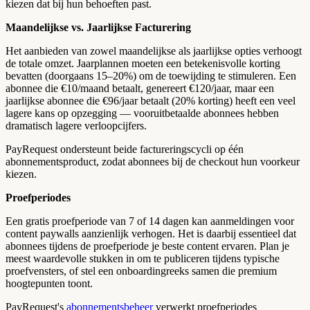
kiezen dat bij hun behoeften past.
Maandelijkse vs. Jaarlijkse Facturering
Het aanbieden van zowel maandelijkse als jaarlijkse opties verhoogt
de totale omzet. Jaarplannen moeten een betekenisvolle korting
bevatten (doorgaans 15–20%) om de toewijding te stimuleren. Een
abonnee die €10/maand betaalt, genereert €120/jaar, maar een
jaarlijkse abonnee die €96/jaar betaalt (20% korting) heeft een veel
lagere kans op opzegging — vooruitbetaalde abonnees hebben
dramatisch lagere verloopcijfers.
PayRequest ondersteunt beide factureringscycli op één
abonnementsproduct, zodat abonnees bij de checkout hun voorkeur
kiezen.
Proefperiodes
Een gratis proefperiode van 7 of 14 dagen kan aanmeldingen voor
content paywalls aanzienlijk verhogen. Het is daarbij essentieel dat
abonnees tijdens de proefperiode je beste content ervaren. Plan je
meest waardevolle stukken in om te publiceren tijdens typische
proefvensters, of stel een onboardingreeks samen die premium
hoogtepunten toont.
PayRequest's
abonnementsbeheer
verwerkt proefperiodes